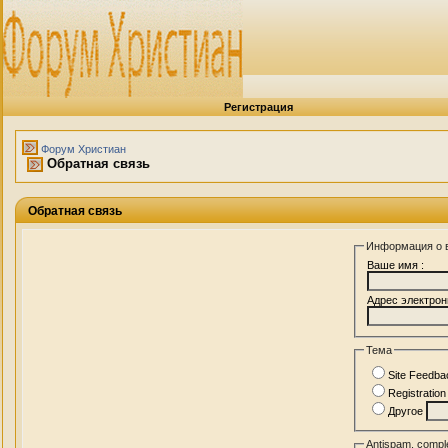
Регистрация
Форум Христиан
Обратная связь
Обратная связь
Информация о 
Ваше имя :
Адрес электрон
Тема
Site Feedba
Registratio
Другое
Antispam, comple