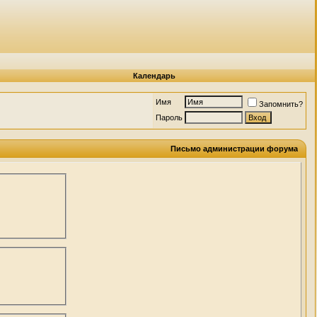
Календарь
Имя
Запомнить?
Пароль
Письмо администрации форума