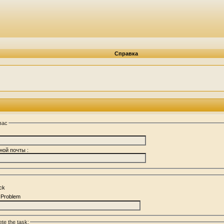
Справка
вас
ной почты :
ck
n Problem
te the task: