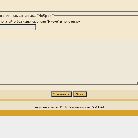
са системы антиспама "NoSpam!"
печатайте без кавычек слово "Иисус" в поле снизу
Текущее время:
11:37
. Часовой пояс GMT +4.