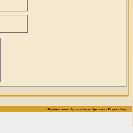
Обратная связь
-
Архив
-
Форум Христиан
-
Раздел
-
Вверх