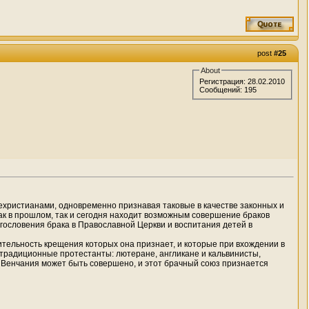
post
#25
About
Регистрация: 28.02.2010
Сообщений: 195
ехристианами, одновременно признавая таковые в качестве законных и
ак в прошлом, так и сегодня находит возможным совершение браков
гословения брака в Православной Церкви и воспитания детей в
вительность крещения которых она признает, и которые при вхождении в
 традиционные протестанты: лютеране, англикане и кальвинисты,
о Венчания может быть совершено, и этот брачный союз признается