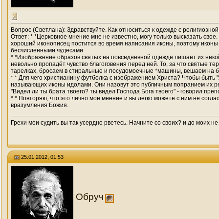
Вопрос (Светлана): Здравствуйте. Как относиться к одежде с религиозно
Ответ: * *Церковное мнение мне не известно, могу только высказать сво
хороший иконописец постится во время написания иконы, поэтому иконы с
бесчисленными чудесами.
* *Изображение образов святых на повседневной одежде лишает их некой т
невольно пропадёт чувство благоговения перед ней. То, за что святые т
тарелках, бросаем в стиральные и посудомоечные *машины, вешаем на б
* * Для чего христианину футболка с изображением Христа? Чтобы быть 
называющих иконы идолами. Они назовут это публичным попранием их рели
"Видел ли ты брата твоего? ты видел Господа Бога твоего" - говорил пре
* * Повторяю, что это лично мое мнение и вы легко можете с ним не согла
вразумления Божия.
Грехи мои судить вы так усердно рветесь. Начните со своих? и до моих не
25.01.2012, 01:53
Обруч