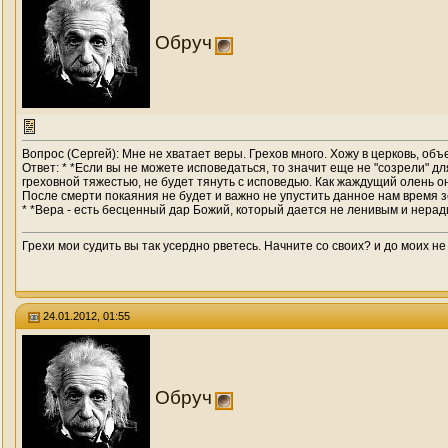
Обруч
Вопрос (Сергей): Мне не хватает веры. Грехов много. Хожу в церковь, об
Ответ: * *Если вы не можете исповедаться, то значит еще не "созрели" 
греховной тяжестью, не будет тянуть с исповедью. Как жаждущий олень о
После смерти покаяния не будет и важно не упустить данное нам время з
* *Вера - есть бесценный дар Божий, который дается не ленивым и нерад
Грехи мои судить вы так усердно рветесь. Начните со своих? и до моих не
24.01.2012, 01:55
Обруч