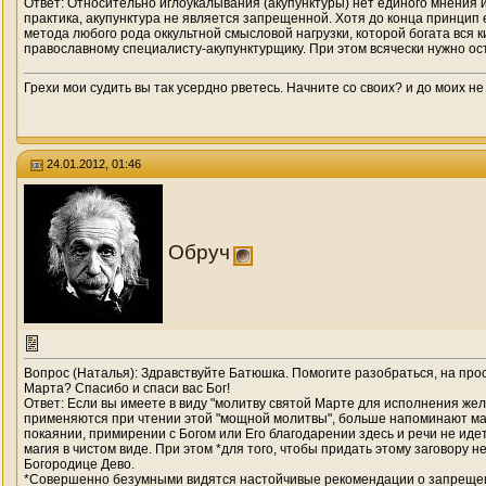
Ответ: Относительно иглоукалывания (акупунктуры) нет единого мнения 
практика, акупунктура не является запрещенной. Хотя до конца принцип 
метода любого рода оккультной смысловой нагрузки, которой богата вся 
православному специалисту-акупунктурщику. При этом всячески нужно ос
Грехи мои судить вы так усердно рветесь. Начните со своих? и до моих не
24.01.2012, 01:46
Обруч
Вопрос (Наталья): Здравствуйте Батюшка. Помогите разобраться, на прос
Марта? Спасибо и спаси вас Бог!
Ответ: Если вы имеете в виду "молитву святой Марте для исполнения жел
применяются при чтении этой "мощной молитвы", больше напоминают маг
покаянии, примирении с Богом или Его благодарении здесь и речи не ид
магия в чистом виде. При этом *для того, чтобы придать этому заговору
Богородице Дево.
*Совершенно безумными видятся настойчивые рекомендации о запрещении