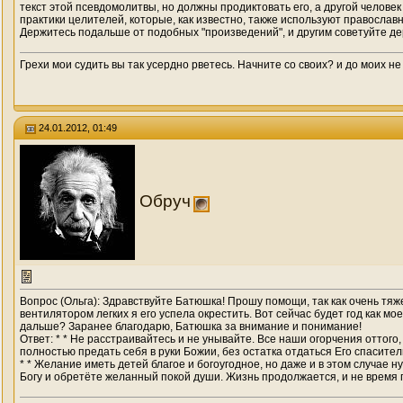
текст этой псевдомолитвы, но должны продиктовать его, а другой человек
практики целителей, которые, как известно, также используют православн
Держитесь подальше от подобных "произведений", и другим советуйте д
Грехи мои судить вы так усердно рветесь. Начните со своих? и до моих не
24.01.2012, 01:49
Обруч
Вопрос (Ольга): Здравствуйте Батюшка! Прошу помощи, так как очень тяже
вентилятором легких я его успела окрестить. Вот сейчас будет год как мо
дальше? Заранее благодарю, Батюшка за внимание и понимание!
Ответ: * * Не расстраивайтесь и не унывайте. Все наши огорчения оттого,
полностью предать себя в руки Божии, без остатка отдаться Его спасител
* * Желание иметь детей благое и богоугодное, но даже и в этом случае н
Богу и обретёте желанный покой души. Жизнь продолжается, и не время п