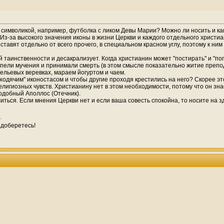
й символикой, например, футболка с ликом Девы Марии? Можно ли носить и к
е. Из-за высокого значения иконы в жизни Церкви и каждого отдельного христ
тавят отдельно от всего прочего, в специальном красном углу, поэтому к ним
аинственности и десакрализует. Когда христианин может "постирать" и "погла
ерпели мучения и принимали смерть (в этом смысле показательно житие преп
ельевых веревках, мараем йогуртом и чаем.
"ходячим" иконостасом и чтобы другие проходя крестились на него? Скорее э
гиозных чувств. Христианину нет в этом необходимости, потому что он знае
подобный Аполлос (Отечник).
ситься. Если мнения Церкви нет и если ваша совесть спокойна, то носите на 
 доберетесь!