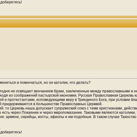
 доберетесь!
ениться и повенчаться, но он католик, что делать?
сегодня не освящает венчанием браки, заключенные между православными и н
ходя из соображений пастырской икономии, Русская Православная Церковь к
й и протестантами, исповедующими веру в Триединого Бога, при условии бла
ий придерживаются в большинстве Православных Церквей.
ий, то Церковь наша допускает супружеский союз с теми христианами, дейст
 есть через Покаяние и через миропомазание. Таковыми являются католики,
е: армяне, сирийцы, копты, эфиопы и им подобные. В таком случае Таинств
 доберетесь!