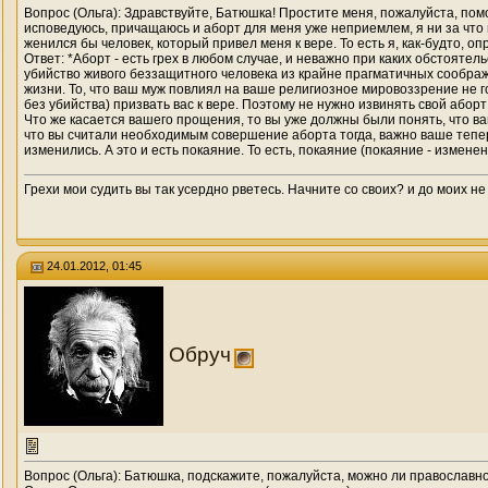
Вопрос (Ольга): Здравствуйте, Батюшка! Простите меня, пожалуйста, помо
исповедуюсь, причащаюсь и аборт для меня уже неприемлем, я ни за что н
женился бы человек, который привел меня к вере. То есть я, как-будто, о
Ответ: *Аборт - есть грех в любом случае, и неважно при каких обстоят
убийство живого беззащитного человека из крайне прагматичных соображ
жизни. То, что ваш муж повлиял на ваше религиозное мировоззрение не го
без убийства) призвать вас к вере. Поэтому не нужно извинять свой або
Что же касается вашего прощения, то вы уже должны были понять, что в
что вы считали необходимым совершение аборта тогда, важно ваше тепере
изменились. А это и есть покаяние. То есть, покаяние (покаяние - измене
Грехи мои судить вы так усердно рветесь. Начните со своих? и до моих не
24.01.2012, 01:45
Обруч
Вопрос (Ольга): Батюшка, подскажите, пожалуйста, можно ли православн