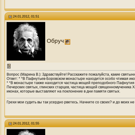
24.01.2012, 01:51
Обруч
Вопрос (Марина В.): Здравствуйте! Расскажите пожалуйста, какие святын
Ответ: * *В Пафнутьев-Боровском монастыре находится особо чтимая ико
* *В монастыре также находится частица мощей преподобного Пафнутия 
Печерских святых, глинских старцев, частица мощей священномученика Ха
иконах, которые выставляют на поклонение в дни памяти святых.
Грехи мои судить вы так усердно рветесь. Начните со своих? и до моих не
24.01.2012, 01:55