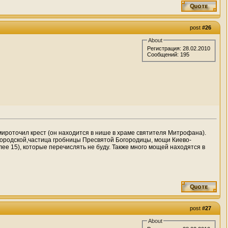
post
#26
About
Регистрация: 28.02.2010
Сообщений: 195
мироточил крест (он находится в нише в храме святителя Митрофана).
городской,частица гробницы Пресвятой Богородицы, мощи Киево-
ее 15), которые перечислять не буду. Также много мощей находятся в
post
#27
About