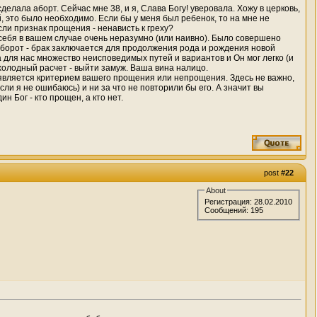
лала аборт. Сейчас мне 38, и я, Слава Богу! уверовала. Хожу в церковь,
, это было необходимо. Если бы у меня был ребенок, то на мне не
если признак прощения - ненависть к греху?
 себя в вашем случае очень неразумно (или наивно). Было совершено
оборот - брак заключается для продолжения рода и рождения новой
а для нас множество неисповедимых путей и вариантов и Он мог легко (и
 холодный расчет - выйти замуж. Ваша вина налицо.
 является критерием вашего прощения или непрощения. Здесь не важно,
и я не ошибаюсь) и ни за что не повторили бы его. А значит вы
н Бог - кто прощен, а кто нет.
post
#22
About
Регистрация: 28.02.2010
Сообщений: 195