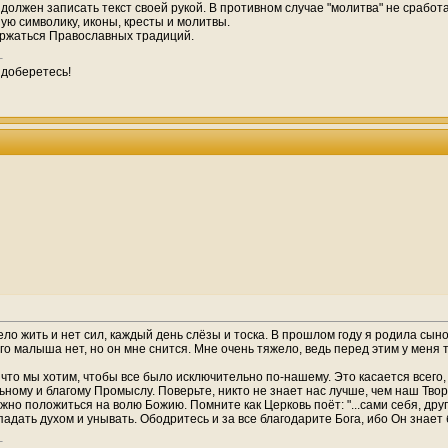
 должен записать текст своей рукой. В противном случае "молитва" не сработа
ую символику, иконы, кресты и молитвы.
ержаться Православных традиций.
 доберетесь!
ло жить и нет сил, каждый день слёзы и тоска. В прошлом году я родила сыно
его малыша нет, но он мне снится. Мне очень тяжело, ведь перед этим у меня т
 что мы хотим, чтобы все было исключительно по-нашему. Это касается всего,
ьному и благому Промыслу. Поверьте, никто не знает нас лучше, чем наш Твор
ужно положиться на волю Божию. Помните как Церковь поёт: "...сами себя, др
адать духом и унывать. Ободритесь и за все благодарите Бога, ибо Он знает