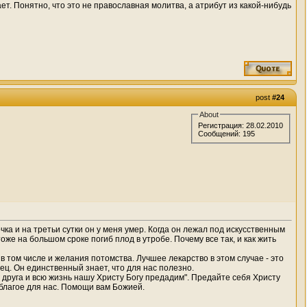
ет. Понятно, что это не православная молитва, а атрибут из какой-нибудь
post
#24
About
Регистрация: 28.02.2010
Сообщений: 195
чка и на третьи сутки он у меня умер. Когда он лежал под искусственным
оже на большом сроке погиб плод в утробе. Почему все так, и как жить
 в том числе и желания потомства. Лучшее лекарство в этом случае - это
ец. Он единственный знает, что для нас полезно.
уг друга и всю жизнь нашу Христу Богу предадим". Предайте себя Христу
 благое для нас. Помощи вам Божией.