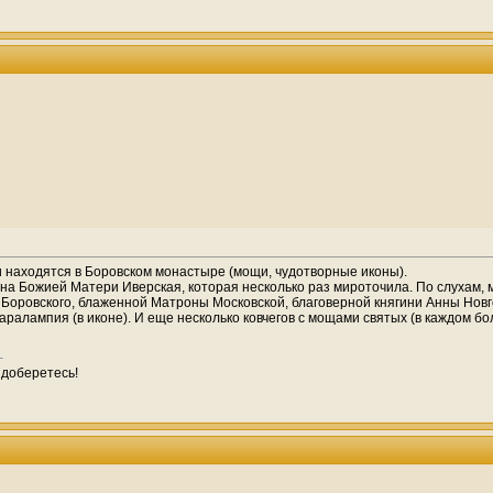
и находятся в Боровском монастыре (мощи, чудотворные иконы).
на Божией Матери Иверская, которая несколько раз мироточила. По слухам, 
Боровского, блаженной Матроны Московской, благоверной княгини Анны Нов
ралампия (в иконе). И еще несколько ковчегов с мощами святых (в каждом бол
 доберетесь!