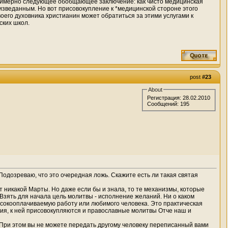
 примерно следующее обобщающее заключение: как чисто медицинская
еизведанным. Но вот присовокупление к *медицинской стороне этого
оего духовника христианин может обратиться за этими услугами к
ских школ.
post
#23
About
Регистрация: 28.02.2010
Сообщений: 195
Подозреваю, что это очередная ложь. Скажите есть ли такая святая
т никакой Марты. Но даже если бы и знала, то те механизмы, которые
зять для начала цель молитвы - исполнение желаний. Ни о каком
высокооплачиваемую работу или любимого человека. Это практическая
ения, к ней присовокупляются и православные молитвы Отче наш и
При этом вы не можете передать другому человеку переписанный вами