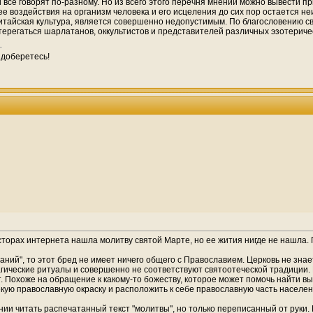
и все говорят по-разному. Но из всего этого перечня мнений можно вывести
ее воздействия на организм человека и его исцеления до сих пор остается н
китайская культура, является совершенно недопустимым. По благословению св
терегаться шарлатанов, оккультистов и представителей различных эзотериче
 доберетесь!
торах интернета нашла молитву святой Марте, но ее жития нигде не нашла. 
аний", то этот бред не имеет ничего общего с Православием. Церковь не знае
ические ритуалы и совершенно не соответствуют святоотеческой традиции. В
ет. Похоже на обращение к какому-то божеству, которое может помочь найти 
 некую православную окраску и расположить к себе православную часть насел
 читать распечатанный текст "молитвы", но только переписанный от руки. 