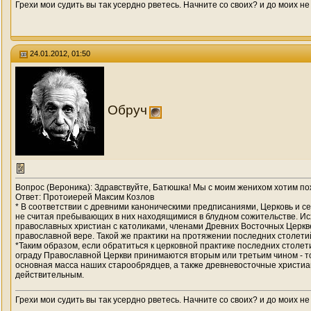
Грехи мои судить вы так усердно рветесь. Начните со своих? и до моих не
24.01.2012, 01:50
Обруч
Вопрос (Вероника): Здравствуйте, Батюшка! Мы с моим женихом хотим пож
Ответ: Протоиерей Максим Козлов
* В соответствии с древними каноническими предписаниями, Церковь и 
не считая пребывающих в них находящимися в блудном сожительстве. Ис
православных христиан с католиками, членами Древних Восточных Церкве
православной вере. Такой же практики на протяжении последних столет
*Таким образом, если обратиться к церковной практике последних столет
ограду Православной Церкви принимаются вторым или третьим чином - то
основная масса наших старообрядцев, а также древневосточные христиан
действительным.
Грехи мои судить вы так усердно рветесь. Начните со своих? и до моих не