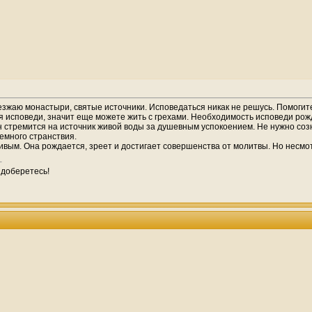
ъезжаю монастыри, святые источники. Исповедаться никак не решусь. Помогите 
для исповеди, значит еще можете жить с грехами. Необходимость исповеди ро
н стремится на источник живой воды за душевным успокоением. Не нужно созн
емного странствия.
ивым. Она рождается, зреет и достигает совершенства от молитвы. Но несмо
 доберетесь!