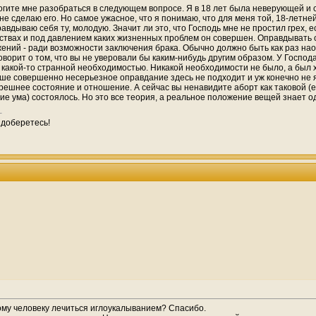
гите мне разобраться в следующем вопросе. Я в 18 лет была неверующей и сде
е сделаю его. Но самое ужасное, что я понимаю, что для меня той, 18-летней
правдываю себя ту, молодую. Значит ли это, что Господь мне не простил грех, 
ельствах и под давлением каких жизненных проблем он совершен. Оправдывать
ений - ради возможности заключения брака. Обычно должно быть как раз на
ворит о том, что вы не уверовали бы каким-нибудь другим образом. У Господ
рт какой-то странной необходимостью. Никакой необходимости не было, а был
аше совершенно несерьезное оправдание здесь не подходит и уж конечно не
шнее состояние и отношение. А сейчас вы ненавидите аборт как таковой (есл
ние ума) состоялось. Но это все теория, а реальное положение вещей знает оди
 доберетесь!
ому человеку лечиться иглоукалыванием? Спасибо.