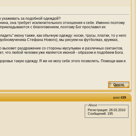
ак ухаживать за подобной одеждой?
ианина, она требует исключительного отношения к себе. Именно поэтому
 прикладываются с благоговением, поэтому Бог прославил их
дить" икону также, как обычную одежду: носки, трусы, платки, то у него
одобномученика Стефана Нового), мы рисуем на футболках, кружках,
то вызовет раздражение со стороны мусульман и различных сектантов,
т, что любой человек уже является иконой - образом и подобием Бога.
здоровье такую одежду. Я же не могу себе этого позволить. Помощи вам и
post
#29
About
Регистрация: 28.02.2010
Сообщений: 195