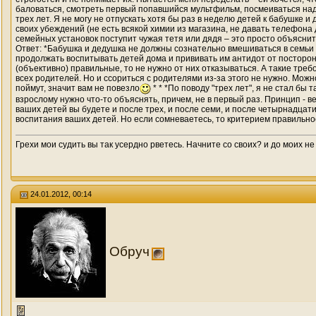
баловаться, смотреть первый попавшийся мультфильм, посмеиваться над ч
трех лет. Я не могу не отпускать хотя бы раз в неделю детей к бабушке и
своих убеждений (не есть всякой химии из магазина, не давать телефона
семейных установок поступит чужая тетя или дядя – это просто объяснит
Ответ: *Бабушка и дедушка не должны сознательно вмешиваться в семьи св
продолжать воспитывать детей дома и прививать им антидот от посторонн
(объективно) правильные, то не нужно от них отказываться. А такие тре
всех родителей. Но и ссориться с родителями из-за этого не нужно. Можн
поймут, значит вам не повезло
* * *По поводу "трех лет", я не стал бы 
взрослому нужно что-то объяснять, причем, не в первый раз. Принцип - век
ваших детей вы будете и после трех, и после семи, и после четырнадцати
воспитания ваших детей. Но если сомневаетесь, то критерием правильнос
Грехи мои судить вы так усердно рветесь. Начните со своих? и до моих не
24.01.2012, 00:14
Обруч