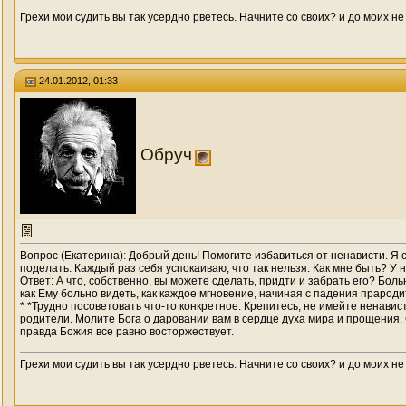
Грехи мои судить вы так усердно рветесь. Начните со своих? и до моих не
24.01.2012, 01:33
Обруч
Вопрос (Екатерина): Добрый день! Помогите избавиться от ненависти. Я с 
поделать. Каждый раз себя успокаиваю, что так нельзя. Как мне быть? У на
Ответ: А что, собственно, вы можете сделать, придти и забрать его? Бо
как Ему больно видеть, как каждое мгновение, начиная с падения прарод
* *Трудно посоветовать что-то конкретное. Крепитесь, не имейте ненавис
родители. Молите Бога о даровании вам в сердце духа мира и прощения. 
правда Божия все равно восторжествует.
Грехи мои судить вы так усердно рветесь. Начните со своих? и до моих не