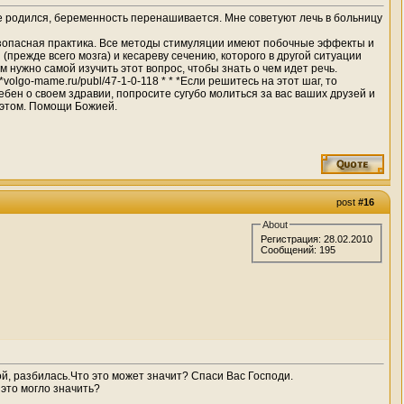
 не родился, беременность перенашивается. Мне советуют лечь в больницу
безопасная практика. Все методы стимуляции имеют побочные эффекты и
режде всего мозга) и кесареву сечению, которого в другой ситуации
 нужно самой изучить этот вопрос, чтобы знать о чем идет речь.
olgo-mame.ru/publ/47-1-0-118 * * *Если решитесь на этот шаг, то
бен о своем здравии, попросите сугубо молиться за вас ваших друзей и
в этом. Помощи Божией.
post
#16
About
Регистрация: 28.02.2010
Сообщений: 195
й, разбилась.Что это может значит? Спаси Вас Господи.
 это могло значить?