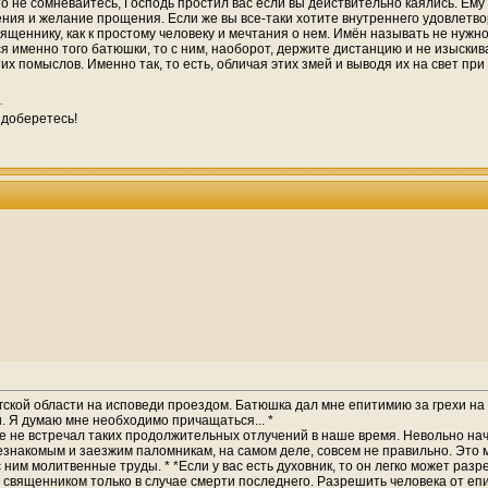
то не сомневайтесь, Господь простил вас если вы действительно каялись. Ем
ния и желание прощения. Если же вы все-таки хотите внутреннего удовлетво
священнику, как к простому человеку и мечтания о нем. Имён называть не нуж
ся именно того батюшки, то с ним, наоборот, держите дистанцию и не изыски
их помыслов. Именно так, то есть, обличая этих змей и выводя их на свет 
 доберетесь!
гской области на исповеди проездом. Батюшка дал мне епитимию за грехи на г
и. Я думаю мне необходимо причащаться... *
 еще не встречал таких продолжительных отлучений в наше время. Невольно н
езнакомым и заезжим паломникам, на самом деле, совсем не правильно. Это м
 ним молитвенные труды. * *Если у вас есть духовник, то он легко может разр
вященником только в случае смерти последнего. Разрешить человека от епи