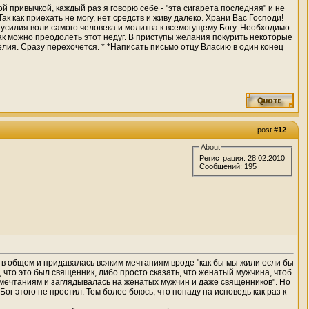
й привычкой, каждый раз я говорю себе - "эта сигарета последняя" и не
к как приехать не могу, нет средств и живу далеко. Храни Вас Господи!
 усилия воли самого человека и молитва к всемогущему Богу. Необходимо
так можно преодолеть этот недуг. В приступы желания покурить некоторые
елия. Сразу перехочется. * *Написать письмо отцу Власию в один конец
post
#12
About
Регистрация: 28.02.2010
Сообщений: 195
а" в общем и придавалась всяким мечтаниям вроде "как бы мы жили если бы
и, что это был священник, либо просто сказать, что женатый мужчина, чтоб
сь мечтаниям и заглядывалась на женатых мужчин и даже священников". Но
ог этого не простил. Тем более боюсь, что попаду на исповедь как раз к