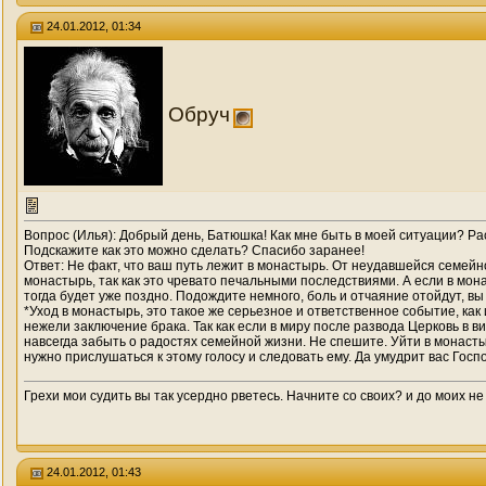
24.01.2012, 01:34
Обруч
Вопрос (Илья): Добрый день, Батюшка! Как мне быть в моей ситуации? Рас
Подскажите как это можно сделать? Спасибо заранее!
Ответ: Не факт, что ваш путь лежит в монастырь. От неудавшейся семейн
монастырь, так как это чревато печальными последствиями. А если в мон
тогда будет уже поздно. Подождите немного, боль и отчаяние отойдут, вы
*Уход в монастырь, это такое же серьезное и ответственное событие, ка
нежели заключение брака. Так как если в миру после развода Церковь в 
навсегда забыть о радостях семейной жизни. Не спешите. Уйти в монасты
нужно прислушаться к этому голосу и следовать ему. Да умудрит вас Госпо
Грехи мои судить вы так усердно рветесь. Начните со своих? и до моих не
24.01.2012, 01:43