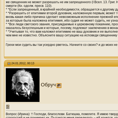
же священник не может разрешать не им запрещенного (I Всел. 13. Григ. 
смерти (Кн. одолж. пресв. 110).
* *Если запрещенный, в крайней необходимости, обращается к другому духо
* *Разрешить от епитимии второй духовник, наложенную первым, может т
вновь какая-либо причина сделает невозможным исполнение прежней епити
за которые была наложена епитимия, ибо судия не может судить, не узнав де
* *Все люди светского звания, присуждаемые к церковному покаянию, пр
оказалось безуспешным и кото­рые, посему, подлежат заключению в монаст
* *Учитывая то, что вам наложил епитимию не ваш духовник и ее выполне
чем мне не известно. Объясните вашу ситуацию на исповеди священнику п
Грехи мои судить вы так усердно рветесь. Начните со своих? и до моих не
24.01.2012, 00:13
Обруч
Вопрос (Ирина): † Господи, благослови. Батюшка, помогите. Я имею твер
строгостей и не понимает их. Пытается меня переделать – ей хочется, чт