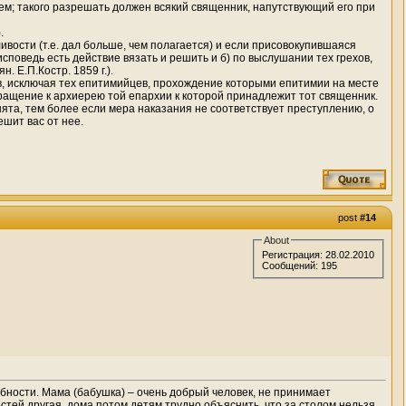
нием; такого разрешать должен всякий священник, напутствующий его при
.
вости (т.е. дал больше, чем полагается) и если присовокупившаяся
поведь есть действие вязать и решить и б) по выслушании тех грехов,
. Е.П.Костр. 1859 г.).
ов, исключая тех епитимийцев, прохождение которыми епитимии на месте
 обращение к архиерею той епархии к которой принадлежит тот священник.
нята, тем более если мера наказания не соответствует преступлению, о
шит вас от нее.
post
#14
About
Регистрация: 28.02.2010
Сообщений: 195
обности. Мама (бабушка) – очень добрый человек, не принимает
остей другая, дома потом детям трудно объяснить, что за столом нельзя