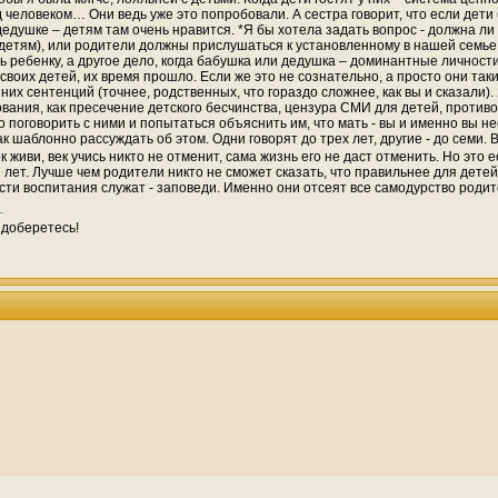
еловеком… Они ведь уже это попробовали. А сестра говорит, что если дети 
 дедушке – детям там очень нравится. *Я бы хотела задать вопрос - должна ли
 детям), или родители должны прислушаться к установленному в нашей семье и
ь ребенку, а другое дело, когда бабушка или дедушка – доминантные личности
оих детей, их время прошло. Если же это не сознательно, а просто они такие
их сентенций (точнее, родственных, что гораздо сложнее, как вы и сказали
бования, как пресечение детского бесчинства, цензура СМИ для детей, прот
о поговорить с ними и попытаться объяснить им, что мать - вы и именно вы н
так шаблонно рассуждать об этом. Одни говорят до трех лет, другие - до семи. 
 живи, век учись никто не отменит, сама жизнь его не даст отменить. Но это 
 лет. Лучше чем родители никто не сможет сказать, что правильнее для детей,
ти воспитания служат - заповеди. Именно они отсеят все самодурство родите
 доберетесь!