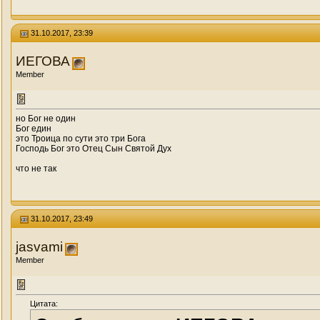
31.10.2017, 23:39
ИЕГОВА
Member
но Бог не один
Бог един
это Троица по сути это три Бога
Господь Бог это Отец Сын Святой Дух
что не так
31.10.2017, 23:49
jasvami
Member
Цитата: