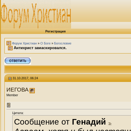
Регистрация
Форум Христиан
»
О Боге
»
Богословие
Антихрист замаскировался.
31.10.2017, 06:24
ИЕГОВА
Member
Цитата:
Сообщение от
Генадий