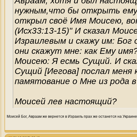
Авраам, хотя и был настоящи
нужным,что бы открыть ему 
открыл своё Имя Моисею, вот
(Исх33:13-15)" И сказал Моис
Израилевым и скажу им: Бог 
они скажут мне: как Ему имя
Моисею: Я есмь Сущий. И ска
Сущий [Иегова] послал меня к 
памятование о Мне из рода в 
Моисей лев настоящий?
Моисей Бог, Авраам же вернется в Израиль прах же останется на Украин