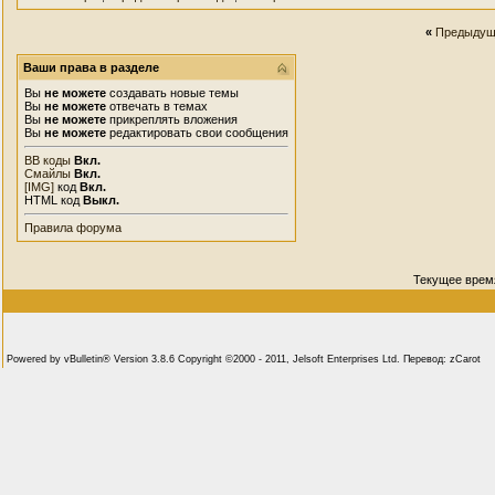
«
Предыдущ
Ваши права в разделе
Вы
не можете
создавать новые темы
Вы
не можете
отвечать в темах
Вы
не можете
прикреплять вложения
Вы
не можете
редактировать свои сообщения
BB коды
Вкл.
Смайлы
Вкл.
[IMG]
код
Вкл.
HTML код
Выкл.
Правила форума
Текущее врем
Powered by vBulletin® Version 3.8.6 Copyright ©2000 - 2011, Jelsoft Enterprises Ltd. Перевод: zCarot