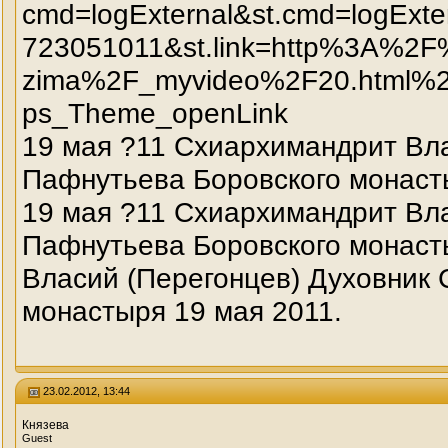
cmd=logExternal&st.cmd=logExt
723051011&st.link=http%3A%2F%
zima%2F_myvideo%2F20.html%2
ps_Theme_openLink
19 мая ?11 Схиархимандрит Вла
Пафнутьева Боровского монаст
19 мая ?11 Схиархимандрит Вла
Пафнутьева Боровского монаст
Власий (Перегонцев) Духовник
монастыря 19 мая 2011.
23.02.2012, 13:44
Князева
Guest