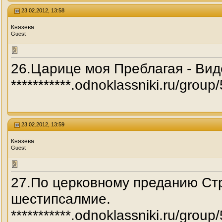
23.02.2012, 13:58
Князева
Guest
26.Царице моя Преблагая - Ви
***********.odnoklassniki.ru/g
23.02.2012, 13:59
Князева
Guest
27.По церковному преданию Стр
шестипсалмие.
***********.odnoklassniki.ru/g