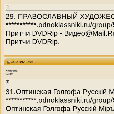
29. ПРАВОСЛАВНЫЙ ХУДОЖЕС
***********.odnoklassniki.ru/g
Притчи DVDRip - Видео@Mail.R
Притчи DVDRip.
23.02.2012, 14:03
Князева
Guest
31.Оптинская Голгофа Русскiй М
***********.odnoklassniki.ru/g
Оптинская Голгофа Русскiй Мiръ