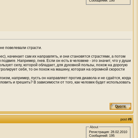
Сообщений: 195
 не повелевали страсти.
бес), начинает сам их направлять, и они становятся страстями, а потом
двиге. Например, гнев. Если он есть в человеке - это значит, что у души
пользует силу, кото­рой обладает, для духовной пользы, похож на дорогую
нтролирует себя, то он похож на машину, которая на огромной скорости
гоизм, напри­мер, пусть он направляет против диавола и не сдаётся, когда
овить и грешить? В зависимости от того, как человек будет ис­пользовать
post
#9
About
Регистрация: 28.02.2010
Сообщений: 195