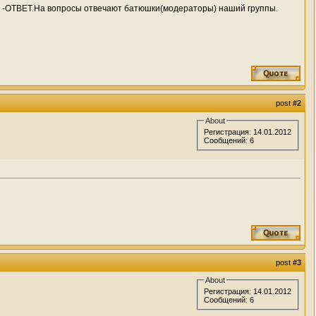
ЕТ.На вопросы отвечают батюшки(модераторы) наший группы.
post
#2
About
Регистрация: 14.01.2012
Сообщений: 6
post
#3
About
Регистрация: 14.01.2012
Сообщений: 6