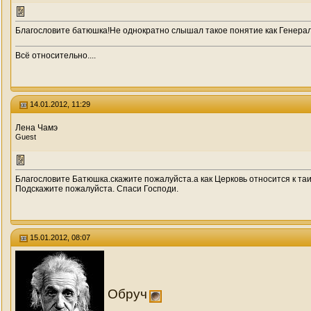
Благословите батюшка!Не однократно слышал такое понятие как Генера
Всё относительно....
14.01.2012, 11:29
Лена Чамэ
Guest
Благословите Батюшка.скажите пожалуйста.а как Церковь относится к та
Подскажите пожалуйста. Спаси Господи.
15.01.2012, 08:07
Обруч