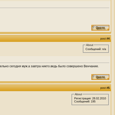
post
#4
About
Сообщений: n/a
ельно сегодня муж.а завтра никто.ведь было совершено Венчание.
post
#5
About
Регистрация: 28.02.2010
Сообщений: 195