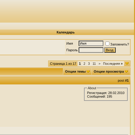
Календарь
Имя
Запомнить?
Пароль
Страница 1 из 17
1
2
3
11
>
Последняя
»
Опции темы
Опции просмотра
post
#1
About
Регистрация: 28.02.2010
Сообщений: 195