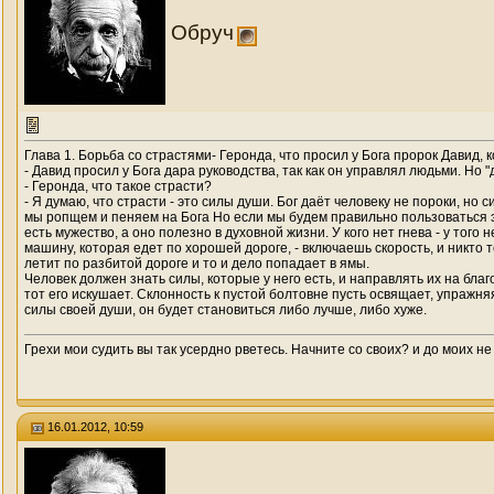
Обруч
Глава 1. Борьба со страстями- Геронда, что просил у Бога пророк Давид, к
- Давид просил у Бога дара руководства, так как он управлял людьми. Но
- Геронда, что такое страсти?
- Я думаю, что страсти - это силы души. Бог даёт чело­веку не пороки, но
мы ропщем и пеняем на Бога Но если мы будем правильно пользоваться эти
есть мужество, а оно полезно в духовной жизни. У кого нет гнева - у того
машину, которая едет по хорошей дороге, - включаешь скорость, и никто 
летит по разбитой дороге и то и дело попадает в ямы.
Человек должен знать силы, которые у него есть, и на­правлять их на бла
тот его искушает. Склонность к пустой болтовне пусть освящает, упражня
силы своей души, он будет становиться либо лучше, либо хуже.
Грехи мои судить вы так усердно рветесь. Начните со своих? и до моих не
16.01.2012, 10:59