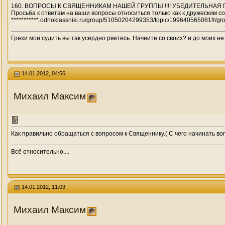
160. ВОПРОСЫ К СВЯЩЕННИКАМ НАШЕЙ ГРУППЫ !!!! УБЕДИТЕЛЬНАЯ ПР
Просьба к ответам на ваши вопросы относиться только как к дружеским со
***********.odnoklassniki.ru/group/51050204299353/topic/199640565081#/
Грехи мои судить вы так усердно рветесь. Начните со своих? и до моих не
14.01.2012, 04:56
Михаил Максим
Как правильно обращаться с вопросом к Священнику.( С чего начинать во
Всё относительно....
14.01.2012, 11:09
Михаил Максим