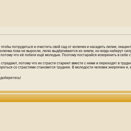
ть, чтобы потрудиться и очистить свой сад от колючек и насадить лилии, гиацин
олючка пока не выросли, легко вы­дёргиваются из земли, но когда наберут силу
и, потому что её побеги ещё мо­лодые. Поэтому постарайся искоренить в себе 
ь страдают, потому что их страсти стареют вместе с ними и переходят в тру
ороться со страстями становится труднее. В молодости человек энергичен и, 
 доберетесь!