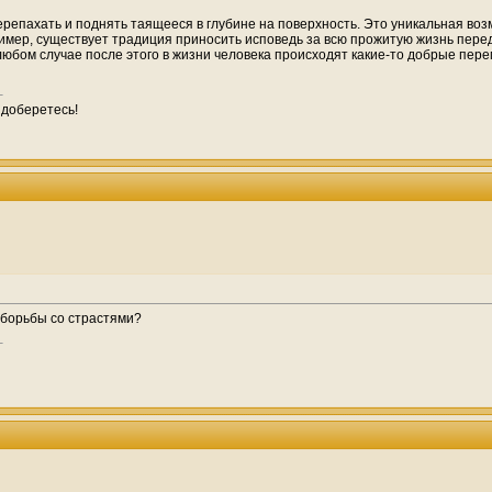
 перепахать и поднять таящееся в глубине на поверхность. Это уникальная воз
имер, существует традиция приносить исповедь за всю прожитую жизнь пер
любом случае после этого в жизни человека происходят какие-то добрые пер
 доберетесь!
борьбы со страстями?