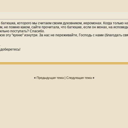
атюшка, которого мы считаем своим духовником, иеромонах. Когда только нача
, не помню каком, сайте прочитала, что батюшке, если он монах, на исповеди
вильно поступать? Спасибо.
всю эту "кухню" изнутри. За нас не переживайте, Господь с нами (благодать 
 доберетесь!
«
Предыдущая тема
|
Следующая тема
»