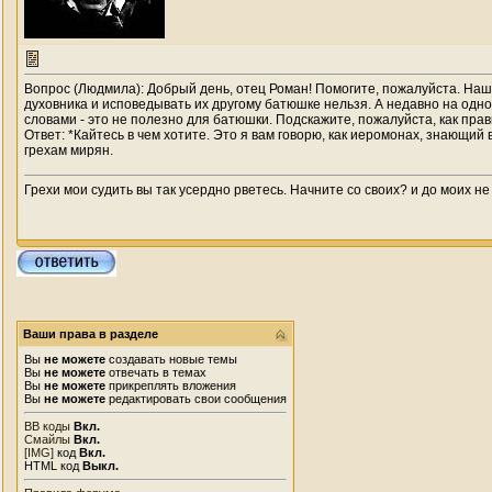
Вопрос (Людмила): Добрый день, отец Роман! Помогите, пожалуйста. Наш б
духовника и исповедывать их другому батюшке нельзя. А недавно на одном
словами - это не полезно для батюшки. Подскажите, пожалуйста, как пра
Ответ: *Кайтесь в чем хотите. Это я вам говорю, как иеромонах, знающий 
грехам мирян.
Грехи мои судить вы так усердно рветесь. Начните со своих? и до моих не
Ваши права в разделе
Вы
не можете
создавать новые темы
Вы
не можете
отвечать в темах
Вы
не можете
прикреплять вложения
Вы
не можете
редактировать свои сообщения
BB коды
Вкл.
Смайлы
Вкл.
[IMG]
код
Вкл.
HTML код
Выкл.