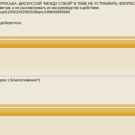
ОСЬБА- ДИСКУССИЙ "МЕЖДУ СОБОЙ" В ТЕМЕ НЕ УСТРАИВАТЬ: ВОПРОС -ОТВ
ветам, а не рассматривать их как руководство к действию.
group/51050204299353/topic/199640890969
 доберетесь!
прос с Благословения?)