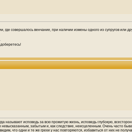
и, где совершалось венчание, при наличии измены одного из супругов или д
 доберетесь!
огда называют исповедь за всю прожитую жизнь, исповедь глубокую, всесторон
 невысказанным, забытым и, как следствие, неисцеленным. Очень часто бывае
дим, что одни и те же грехи у нас повторяются, избавиться от них не получае