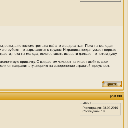
ты, розы, а по­том смотреть на всё это и радоваться. Пока ты молодая,
 и огрубеют, то вырываются с трудом. И крапива, когда пускает пер­вые
страсти, пока ты молода, если оставить их расти дальше, то потом душу
дноизлечимую привычку. С возрастом человек начинает любить свои
если он направит эту энергию на искоренение страстей, преуспеет.
post
#10
About
Регистрация: 28.02.2010
Сообщений: 195