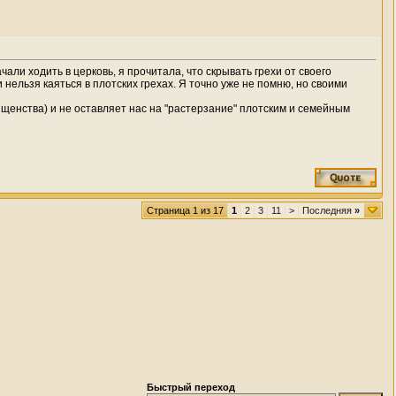
ли ходить в церковь, я прочитала, что скрывать грехи от своего
 нельзя каяться в плотских грехах. Я точно уже не помню, но своими
священства) и не оставляет нас на "растерзание" плотским и семейным
Страница 1 из 17
1
2
3
11
>
Последняя
»
Быстрый переход