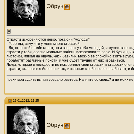
Обруч
Страсти искореняются легко, пока они "молоды"
- Геронда, вижу, что у меня много страстей.
- Да, страстей в тебе много, но и возраст у тебя моло­дой, и мужество ес
страсти у тебя, словно молодые побеги, искореняются легко. И бурьян, и к
листочки, мягкая на ощупь, как и базилик. Можно её спокойно взять в рук
поработят различные похоти, и уже будет трудно от них избавиться.
Люди, которые в молодости не искореняют свои страс­ти, в старости очен
страсти, становится более снисходительным к себе, воля ослабевает, и б
Грехи мои судить вы так усердно рветесь. Начните со своих? и до моих не
23.01.2012, 11:25
Обруч