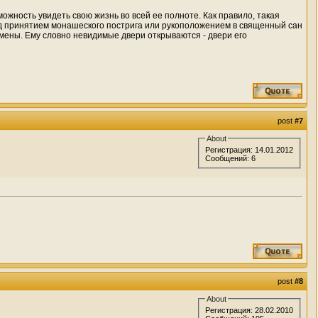
можность увидеть свою жизнь во всей ее полноте. Как правило, такая
ед принятием монашеского пострига или рукоположением в священный сан
емены. Ему словно невидимые двери открываются - двери его
post
#7
About
Регистрация: 14.01.2012
Сообщений: 6
post
#8
About
Регистрация: 28.02.2010