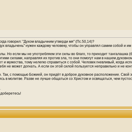
огда го­ворил: "Духом владычним утверди мя" (Пс.50,14)?
 "дух владычень" нужен каждому человеку, чтобы он управлял самим собой и им
 силы. Но если мы не употребляем эти силы во благо, то приходит тангалашка (
ми силами, направляя их против зла, то они помогут нам в нашем духовном по
 нет и мужества, тому нелегко справиться с собой. Человек гневливый, когда ис
тебя не может догнать. А если он этой силой пользуется неправильно и не ко
го. Так, с помощью Божией, он придёт в доброе духовное расположение. Свой э
ясь в молитве. Разве не лучше общаться со Христом и освящаться, чем пустосл
 доберетесь!