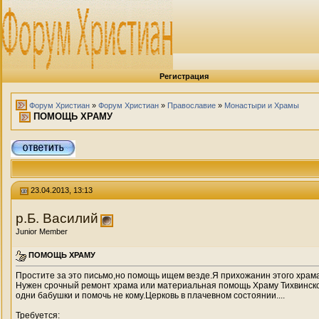
Регистрация
Форум Христиан
»
Форум Христиан
»
Православие
»
Монастыри и Храмы
ПОМОЩЬ ХРАМУ
23.04.2013, 13:13
р.Б. Василий
Junior Member
ПОМОЩЬ ХРАМУ
Простите за это письмо,но помощь ищем везде.Я прихожанин этого храма
Нужен срочный ремонт храма или материальная помощь Храму Тихвинской
одни бабушки и помочь не кому.Церковь в плачевном состоянии....
Требуется: