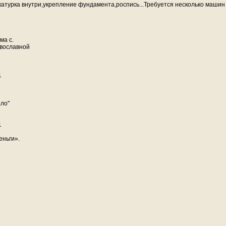
катурка внутри,укрепление фундамента,роспись...Требуется несколько маши
ма с.
авославной
1
ло"
1
еньги».