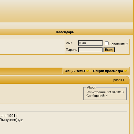
Календарь
Имя
Запомнить?
Пароль
Опции темы
Опции просмотра
post
#1
About
Регистрация: 23.04.2013
Сообщений: 4
а в 1991 г
Выпуково),где