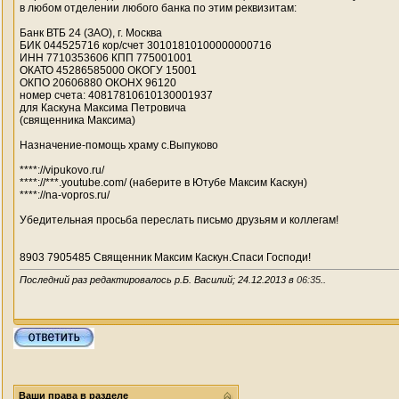
в любом отделении любого банка по этим реквизитам:
Банк ВТБ 24 (ЗАО), г. Москва
БИК 044525716 кор/счет 30101810100000000716
ИНН 7710353606 КПП 775001001
ОКАТО 45286585000 ОКОГУ 15001
ОКПО 20606880 ОКОНХ 96120
номер счета: 40817810610130001937
для Каскуна Максима Петровича
(священника Максима)
Назначение-помощь храму с.Выпуково
****://vipukovo.ru/
****://***.youtube.com/ (наберите в Ютубе Максим Каскун)
****://na-vopros.ru/
Убедительная просьба переслать письмо друзьям и коллегам!
8903 7905485 Священник Максим Каскун.Спаси Господи!
Последний раз редактировалось р.Б. Василий; 24.12.2013 в
06:35
..
Ваши права в разделе