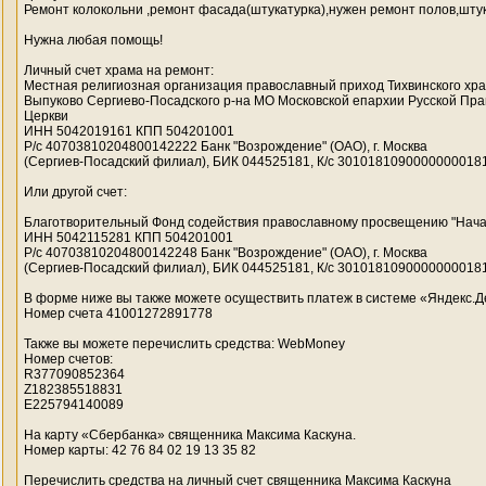
Ремонт колокольни ,ремонт фасада(штукатурка),нужен ремонт полов,шту
Нужна любая помощь!
Личный счет храма на ремонт:
Местная религиозная организация православный приход Тихвинского хра
Выпуково Сергиево-Посадского р-на МО Московской епархии Русской Пр
Церкви
ИНН 5042019161 КПП 504201001
Р/с 40703810204800142222 Банк "Возрождение" (ОАО), г. Москва
(Сергиев-Посадский филиал), БИК 044525181, К/с 3010181090000000018
Или другой счет:
Благотворительный Фонд содействия православному просвещению "Нача
ИНН 5042115281 КПП 504201001
Р/с 40703810204800142248 Банк "Возрождение" (ОАО), г. Москва
(Сергиев-Посадский филиал), БИК 044525181, К/с 3010181090000000018
В форме ниже вы также можете осуществить платеж в системе «Яндекс.Д
Номер счета 41001272891778
Также вы можете перечислить средства: WebMoney
Номер счетов:
R377090852364
Z182385518831
E225794140089
На карту «Сбербанка» священника Максима Каскуна.
Номер карты: 42 76 84 02 19 13 35 82
Перечислить средства на личный счет священника Максима Каскуна