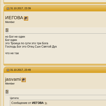
31.10.2017, 23:39
ИЕГОВА
Member
но Бог не один
Бог един
это Троица по сути это три Бога
Господь Бог это Отец Сын Святой Дух
что не так
31.10.2017, 23:49
jasvami
Member
Цитата:
Сообщение от
ИЕГОВА