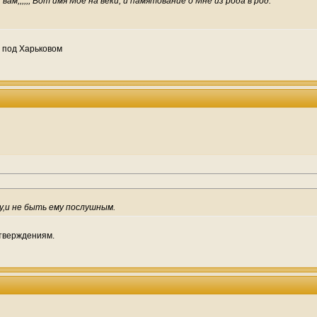
ам,,,,,, Вот имя Мое на веки, и памятование о Мне из рода в род."
е под Харьковом
у,и не быть ему послушным.
утверждениям.