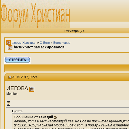
Регистрация
Форум Христиан
»
О Боге
»
Богословие
Антихрист замаскировался.
31.10.2017, 06:24
ИЕГОВА
Member
Цитата:
Сообщение от
Генадий
Авраам, хотя и был настоящий лев, но Бог не посчитал нужным,что
(Исх33:13-15)" И сказал Моисей Богу: вот, я приду к сынам Израиле