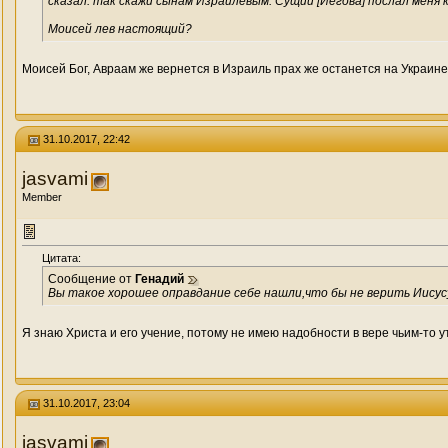
сказал: так скажи сынам Израилевым: Сущий [Иегова] послал меня к в
Моисей лев настоящий?
Моисей Бог, Авраам же вернется в Израиль прах же останется на Украин
31.10.2017, 22:42
jasvami
Member
Цитата:
Сообщение от
Генадий
Вы такое хорошее оправдание себе нашли,что бы не верить Иисус
Я знаю Христа и его учение, потому не имею надобности в вере чьим-то 
31.10.2017, 23:04
jasvami