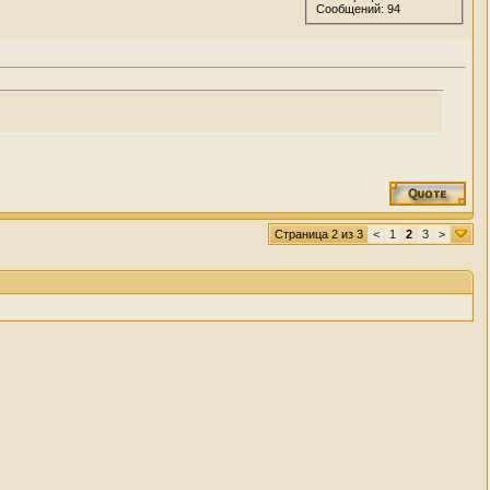
Сообщений: 94
Страница 2 из 3
<
1
2
3
>