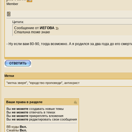
Member
Цитата:
Сообщение от
ИЕГОВА
Сталина тоже знаю
- Ну если вам 80-90, тогда возможно. А я родился за два года до его смерт
Метки
"метка зверя"
,
"юродство проповеди"
,
антихрист
Ваши права в разделе
Вы
не можете
создавать новые темы
Вы
не можете
отвечать в темах
Вы
не можете
прикреплять вложения
Вы
не можете
редактировать свои сообщения
BB коды
Вкл.
Смайлы
Вкл.