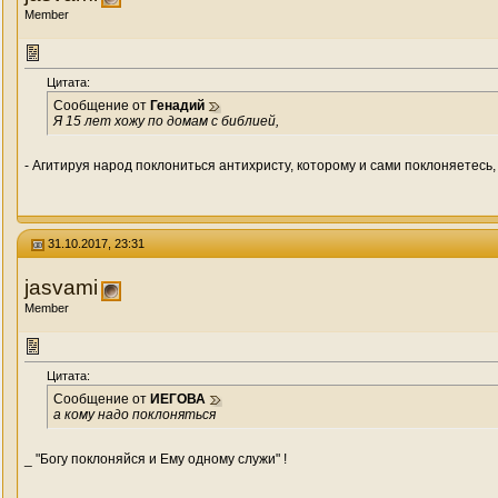
Member
Цитата:
Сообщение от
Генадий
Я 15 лет хожу по домам с библией,
- Агитируя народ поклониться антихристу, которому и сами поклоняетесь
31.10.2017, 23:31
jasvami
Member
Цитата:
Сообщение от
ИЕГОВА
а кому надо поклоняться
_ "Богу поклоняйся и Ему одному служи" !