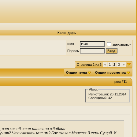
Календарь
Имя
Запомнить?
Пароль
Страница 2 из 3
<
1
2
3
>
Опции темы
Опции просмотра
post
#11
About
Регистрация: 26.11.2014
Сообщений: 42
 вот как об этом написано в библии:
Ему имя? Что сказать мне им? Бог сказал Моисею: Я есмь Сущий. И