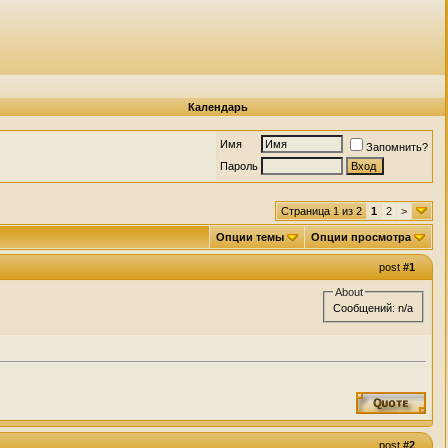
Календарь
Имя
Запомнить?
Пароль
Страница 1 из 2
1
2
>
Опции темы
Опции просмотра
post
#1
About
Сообщений: n/a
post
#2