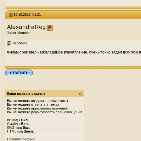
16.10.2017, 01:21
AlexandraReg
Junior Member
Голгофа
Фильм произвел неизгладимое впечатление, очень тонко задел всю мою в
Ваши права в разделе
Вы
не можете
создавать новые темы
Вы
не можете
отвечать в темах
Вы
не можете
прикреплять вложения
Вы
не можете
редактировать свои сообщения
BB коды
Вкл.
Смайлы
Вкл.
[IMG]
код
Вкл.
HTML код
Выкл.
Правила форума