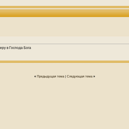
еру в Господа Бога
«
Предыдущая тема
|
Следующая тема
»