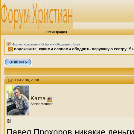
Регистрация
Форум Христиан
»
О Боге
»
Общение о Боге
подскажите, какими словами ободрить верующую сестру. У н
11.03.2010, 20:58
Kama
Senior Member
Павел Прохоров никакие деньги 