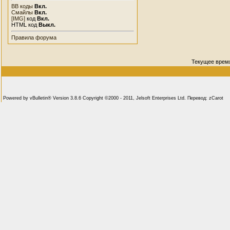
BB коды
Вкл.
Смайлы
Вкл.
[IMG]
код
Вкл.
HTML код
Выкл.
Правила форума
Текущее врем
Powered by vBulletin® Version 3.8.6 Copyright ©2000 - 2011, Jelsoft Enterprises Ltd. Перевод: zCarot