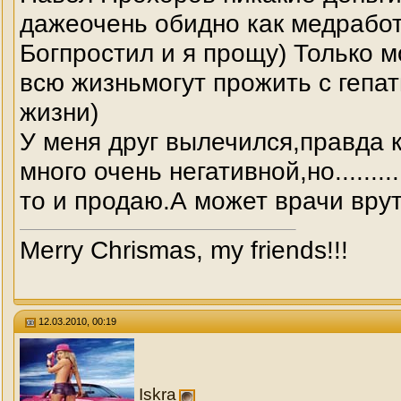
дажеочень обидно как медработн
Богпростил и я прощу) Только 
всю жизньмогут прожить с гепа
жизни)
У меня друг вылечился,правда 
много очень негативной,но.......
то и продаю.А может врачи вру
Merry Chrismas, my friends!!!
12.03.2010, 00:19
Iskra