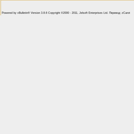
Powered by vBulletin® Version 3.8.6 Copyright ©2000 - 2011, Jelsoft Enterprises Ltd. Перевод: zCarot