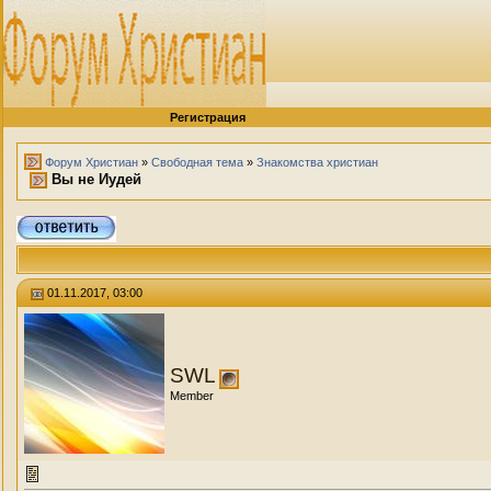
Регистрация
Форум Христиан
»
Свободная тема
»
Знакомства христиан
Вы не Иудей
01.11.2017, 03:00
SWL
Member