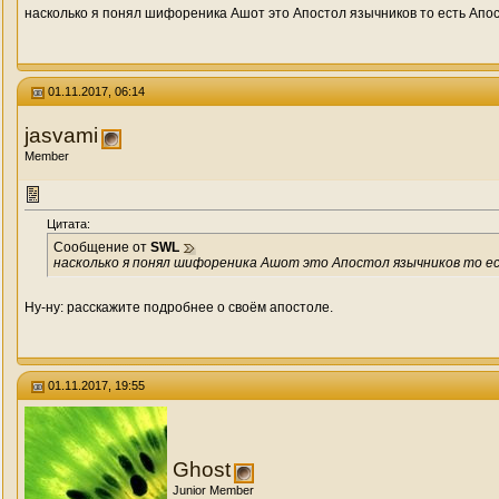
насколько я понял шифореника Ашот это Апостол язычников то есть Апос
01.11.2017, 06:14
jasvami
Member
Цитата:
Сообщение от
SWL
насколько я понял шифореника Ашот это Апостол язычников то ес
Ну-ну: расскажите подробнее о своём апостоле.
01.11.2017, 19:55
Ghost
Junior Member