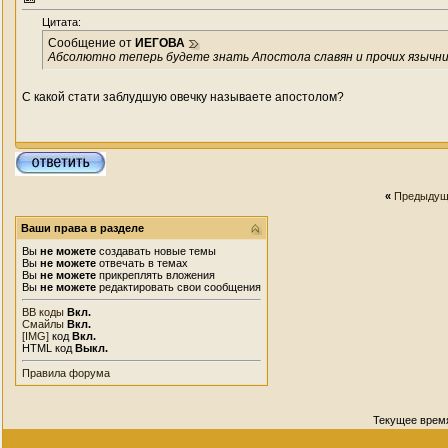
Цитата:
Сообщение от
ИЕГОВА
Абсолютно теперь будете знать Апостола славян и прочих язычн
С какой стати заблудшую овечку называете апостолом?
«
Предыдущ
Ваши права в разделе
Вы
не можете
создавать новые темы
Вы
не можете
отвечать в темах
Вы
не можете
прикреплять вложения
Вы
не можете
редактировать свои сообщения
BB коды
Вкл.
Смайлы
Вкл.
[IMG]
код
Вкл.
HTML код
Выкл.
Правила форума
Текущее врем