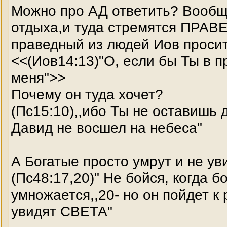
Можно про АД ответить? Вообще
отдыха,и туда стремятся ПРАВ
праведный из людей Иов просит
<<(Иов14:13)"О, если бы Ты в 
меня">>
Почему он туда хочет?
(Пс15:10),,ибо Ты не оставишь
Давид не восшел на небеса"
А Богатые просто умрут и не ув
(Пс48:17,20)" Не бойся, когда б
умножается,,20- но он пойдет к 
увидят СВЕТА"