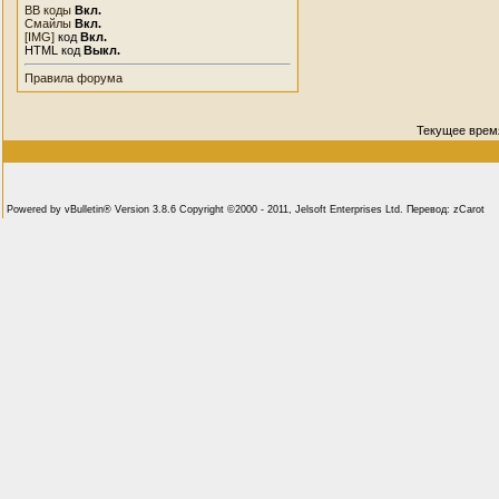
BB коды
Вкл.
Смайлы
Вкл.
[IMG]
код
Вкл.
HTML код
Выкл.
Правила форума
Текущее врем
Powered by vBulletin® Version 3.8.6 Copyright ©2000 - 2011, Jelsoft Enterprises Ltd. Перевод: zCarot