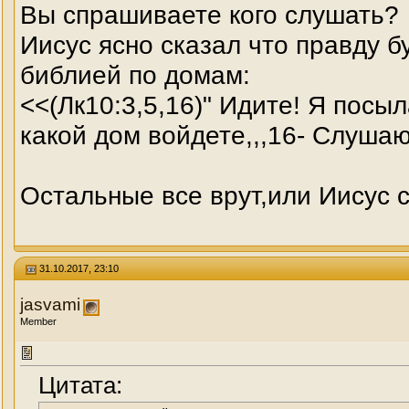
Вы спрашиваете кого слушать?
Иисус ясно сказал что правду бу
библией по домам:
<<(Лк10:3,5,16)" Идите! Я посыл
какой дом войдете,,,16- Слуша
Остальные все врут,или Иисус 
31.10.2017, 23:10
jasvami
Member
Цитата: