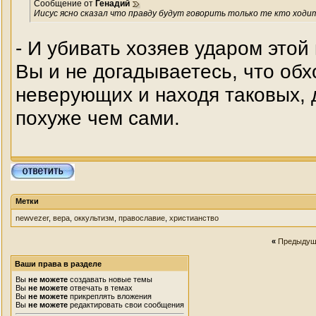
Сообщение от
Генадий
Иисус ясно сказал что правду будут говорить только те кто ходит
- И убивать хозяев ударом этой 
Вы и не догадываетесь, что обх
неверующих и находя таковых, 
похуже чем сами.
Метки
newvezer
,
вера
,
оккультизм
,
православие
,
христианство
«
Предыдущ
Ваши права в разделе
Вы
не можете
создавать новые темы
Вы
не можете
отвечать в темах
Вы
не можете
прикреплять вложения
Вы
не можете
редактировать свои сообщения