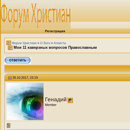
Регистрация
Форум Христиан
»
О Боге
»
Атеисты
Мои 11 каверзных вопросов Православным
30.10.2017, 23:19
Генадий
Member