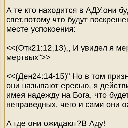
А те кто находится в АДУ,они б
свет,потому что будут воскреше
месте успокоения:
<<(Отк21:12,13),, И увидел я ме
мертвых">>
<<(Ден24:14-15)" Но в том приз
они называют ересью, я действи
имея надежду на Бога, что буде
неправедных, чего и сами они 
А где они ожидают?В Аду!