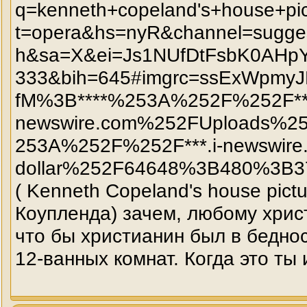
q=kenneth+copeland's+house+pi
t=opera&hs=nyR&channel=sugge
h&sa=X&ei=Js1NUfDtFsbK0AH
333&bih=645#imgrc=ssExWpm
fM%3B****%253A%252F%252F***
newswire.com%252FUploads%25
253A%252F%252F***.i-newswire.
dollar%252F64648%3B480%3B375
( Kenneth Copeland's house pic
Коупленда) зачем, любому христ
что бы христианин был в беднос
12-ванных комнат. Когда это ты