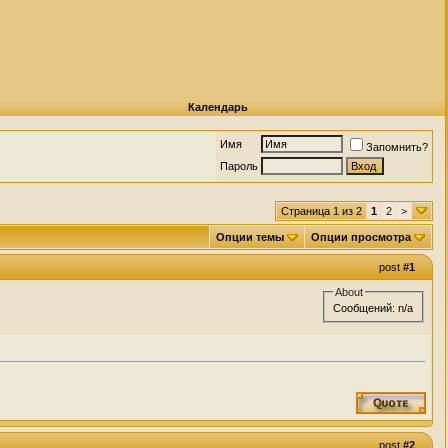
Календарь
Имя
Запомнить?
Пароль
Страница 1 из 2
1
2
>
Опции темы
Опции просмотра
post
#1
About
Сообщений: n/a
post
#2