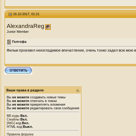
16.10.2017, 01:21
AlexandraReg
Junior Member
Голгофа
Фильм произвел неизгладимое впечатление, очень тонко задел всю мою в
Ваши права в разделе
Вы
не можете
создавать новые темы
Вы
не можете
отвечать в темах
Вы
не можете
прикреплять вложения
Вы
не можете
редактировать свои сообщения
BB коды
Вкл.
Смайлы
Вкл.
[IMG]
код
Вкл.
HTML код
Выкл.
Правила форума