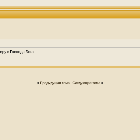
еру в Господа Бога
«
Предыдущая тема
|
Следующая тема
»