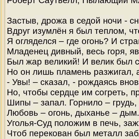
Роберт Саутвелл, Пылающий М
Застыв, дрожа в седой ночи - сн
Вдруг изумлён я был теплом, чт
Я огляделся – где огонь? И стр
Младенец дивный, весь горя, я
Был жар великий! И велик был с
Но он лишь пламень разжигал, а
- Увы! – сказал, - рождаясь вно
Но, чтобы сердце им согреть, п
Шипы – запал. Горнило – грудь,
Любовь – огонь, дыханье – дым.
Уголья-Суд положим в печь, за
Чтоб перекован был металл заб