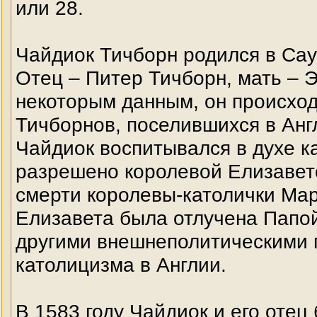
или 28.
Чайдиок Тичборн родился в Сау
Отец – Питер Тичборн, мать – Э
некоторым данным, он происход
Тичборнов, поселившихся в Анг
Чайдиок воспитывался в духе к
разрешено королевой Елизавето
смерти королевы-католички Мари
Елизавета была отлучена Папой
другими внешнеполитическими п
католицизма в Англии.
В 1583 году Чайдиок и его отец