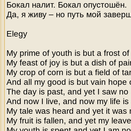
Бокал налит. Бокал опустошён.
Да, я живу – но путь мой завер
Elegy
My prime of youth is but a frost of
My feast of joy is but a dish of pai
My crop of corn is but a field of ta
And all my good is but vain hope 
The day is past, and yet I saw no
And now I live, and now my life is
My tale was heard and yet it was n
My fruit is fallen, and yet my leav
My youth is spent and yet I am not