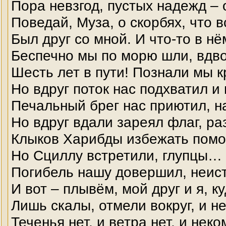
Пора невзгод, пустых надежд – 
Поведай, Муза, о скорбях, что в
Был друг со мной. И что-то в н
Беспечно мы по морю шли, вдво
Шесть лет в пути! Познали мы к
Но вдруг поток нас подхватил и
Печальный брег нас приютил, 
Но вдруг вдали зареял флаг, ра
Клыков Харибды избежать помо
Но Сциллу встретили, глупцы…
Погибель нашу довершил, неис
И вот – плывём, мой друг и я, 
Лишь скалы, отмели вокруг, и н
Теченья нет, и ветра нет, и нек