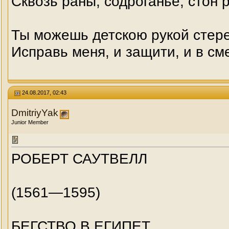
Сквозь раны, содроганье, стон
Ты можешь детскою рукой стере
Исправь меня, и защити, и в см
24.08.2017, 02:43
DmitriyYak
Junior Member
РОБЕРТ САУТВЕЛЛ
(1561—1595)
БЕГСТВО В ЕГИПЕТ