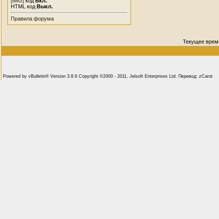
[IMG]
код
Вкл.
HTML код
Выкл.
Правила форума
Текущее врем
Powered by vBulletin® Version 3.8.6 Copyright ©2000 - 2011, Jelsoft Enterprises Ltd. Перевод: zCarot