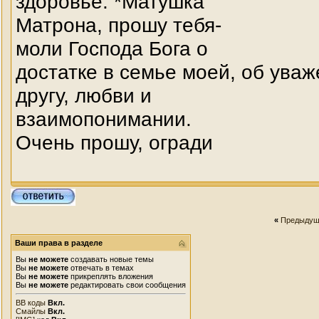
здоровье. *Матушка
Матрона, прошу тебя-
моли Господа Бога о
достатке в семье моей, об уваж
другу, любви и
взаимопонимании.
Очень прошу, огради
«
Предыдущ
Ваши права в разделе
Вы
не можете
создавать новые темы
Вы
не можете
отвечать в темах
Вы
не можете
прикреплять вложения
Вы
не можете
редактировать свои сообщения
BB коды
Вкл.
Смайлы
Вкл.