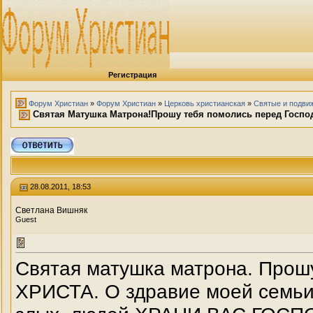
Регистрация
Форум Христиан
»
Форум Христиан
»
Церковь христианская
»
Святые и подви
Святая Матушка Матрона!Прошу тебя помолись перед Госпо
28.08.2011, 18:53
Светлана Вишняк
Guest
Святая матушка матрона. Прош
ХРИСТА. О здравие моей семьи,