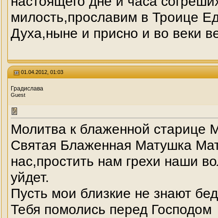
настоящего дне и часа согреши
милость,прославим в Троице Ед
Духа,ныне и присно и во веки в
01.04.2012, 01:03
Градислава
Guest
Молитва к блаженной старице Ма
Святая Блаженная Матушка Матр
нас,простить нам грехи наши в
уйдет.
Пусть мои близкие не знают бед
Тебя помолись перед Господом