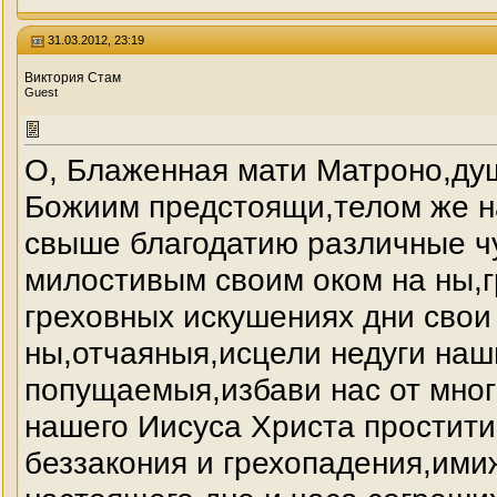
31.03.2012, 23:19
Виктория Стам
Guest
О, Блаженная мати Матроно,ду
Божиим предстоящи,телом же н
свыше благодатию различные ч
милостивым своим оком на ны,г
греховных искушениях дни сво
ны,отчаяныя,исцели недуги наш
попущаемыя,избави нас от мног
нашего Иисуса Христа простити
беззакония и грехопадения,ими