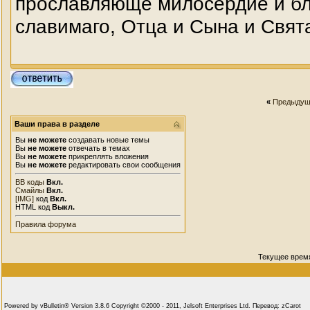
прославляюще милосердие и бл
славимаго, Отца и Сына и Свята
«
Предыдущ
Ваши права в разделе
Вы
не можете
создавать новые темы
Вы
не можете
отвечать в темах
Вы
не можете
прикреплять вложения
Вы
не можете
редактировать свои сообщения
BB коды
Вкл.
Смайлы
Вкл.
[IMG]
код
Вкл.
HTML код
Выкл.
Правила форума
Текущее врем
Powered by vBulletin® Version 3.8.6 Copyright ©2000 - 2011, Jelsoft Enterprises Ltd. Перевод: zCarot