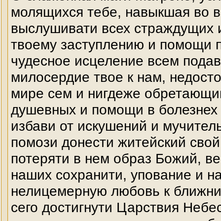
молящихся тебе, навыкшая во в
выслушивати всех страждущих и
твоему заступлению и помощи 
чудесное исцеление всем подав
милосердие твое к нам, недост
мире сем и нигдеже обретающим
душевных и помощи в болезнех 
избави от искушений и мучител
помози донести житейский свой 
потеряти в нем образ Божий, в
наших сохранити, упование и н
нелицемерную любовь к ближни
сего достигнути Царствия Небес