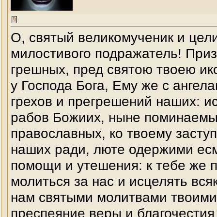
О, святый великомученик и цел
милостивого подражатель! Приз
грешных, пред святою твоею ик
у Господа Бога, Ему же с ангел
грехов и прегрешений наших: и
рабов Божиих, ныне поминаемых
православных, ко твоему заступ
наших ради, люте одержими ес
помощи и утешения: к тебе же п
молиться за нас и исцелять вся
нам святыми молитвами твоими
преспеяние веры и благочестия