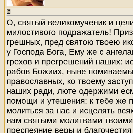
О, святый великомученик и цел
милостивого подражатель! Приз
грешных, пред святою твоею ик
у Господа Бога, Ему же с ангел
грехов и прегрешений наших: и
рабов Божиих, ныне поминаемых
православных, ко твоему заступ
наших ради, люте одержими ес
помощи и утешения: к тебе же п
молиться за нас и исцелять вся
нам святыми молитвами твоими
преспеяние веры и благочестия