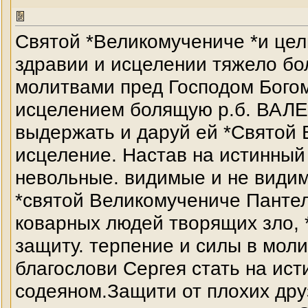
Святой *Великомучениче *и ц
здравии и исцелении тяжело б
молитвами пред Господом Богом
исцелением болящую р.б. ВАЛЕ
выдержать и даруй ей *Святой 
исцеление. Настав на истинный
невольные. видимые и не види
*святой Великомучениче Пантел
коварных людей творящих зло, *
защиту. терпение и силы в мол
благослови Сергея стать на ист
содеяном.Защити от плохих дру