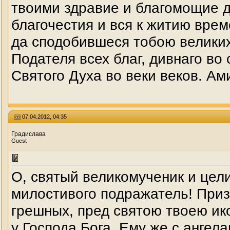
твоими здравие и благомощие д
благочестия и вся к житию врем
да сподобившеся тобою великих
Подателя всех благ, дивнаго во
Святого Духа во веки веков. Ам
07.04.2012, 04:35
Градислава
Guest
О, святый великомученик и цел
милостивого подражатель! Приз
грешных, пред святою твоею ик
у Господа Бога, Ему же с ангел