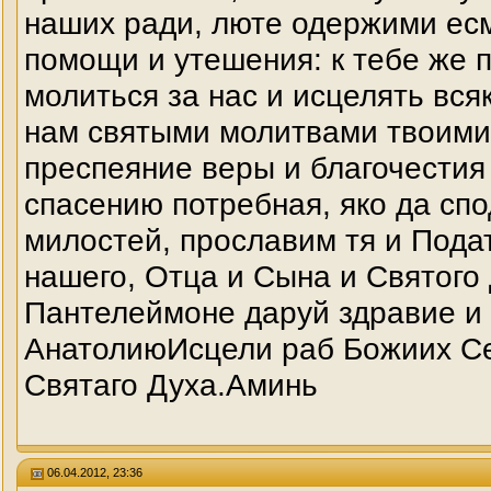
наших ради, люте одержими ес
помощи и утешения: к тебе же п
молиться за нас и исцелять вся
нам святыми молитвами твоими
преспеяние веры и благочестия
спасению потребная, яко да сп
милостей, прославим тя и Подат
нашего, Отца и Сына и Святого
Пантелеймоне даруй здравие и
АнатолиюИсцели раб Божиих Се
Святаго Духа.Аминь
06.04.2012, 23:36