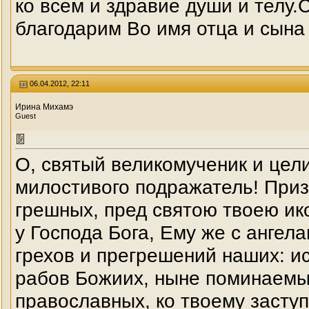
ко всем и здравие души и телу
благодарим Во имя отца и сына 
06.04.2012, 22:11
Ирина Михамэ
Guest
О, святый великомученик и цел
милостивого подражатель! Приз
грешных, пред святою твоею ик
у Господа Бога, Ему же с ангел
грехов и прегрешений наших: и
рабов Божиих, ныне поминаемых
православных, ко твоему заступ