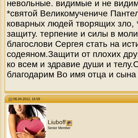
невольные. видимые и не види
*святой Великомучениче Пантел
коварных людей творящих зло, *
защиту. терпение и силы в мол
благослови Сергея стать на ист
содеяном.Защити от плохих дру
ко всем и здравие души и телу
благодарим Во имя отца и сына 
06.04.2012, 16:59
Liuboff
Senior Member