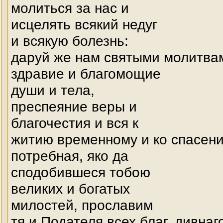
молиться за нас и
исцелять всякий недуг
и всякую болезнь:
даруй же нам святыми молитва
здравие и благомощие
души и тела,
преспеяние веры и
благочестия и вся к
житию временному и ко спасен
потребная, яко да
сподобившеся тобою
великих и богатых
милостей, прославим
тя и Подателя всех благ, дивнаг