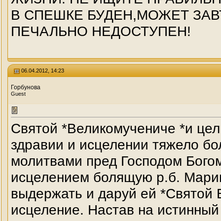
В СПЕШКЕ БУДЕН,МОЖЕТ ЗАВ
ПЕЧАЛЬНО НЕДОСТУПЕН!
06.04.2012, 14:23
Горбунова
Guest
Святой *Великомучениче *и ц
здравии и исцелении тяжело бо
молитвами пред Господом Богом
исцелением болящую р.б. Марин
выдержать и даруй ей *Святой 
исцеление. Настав на истинный