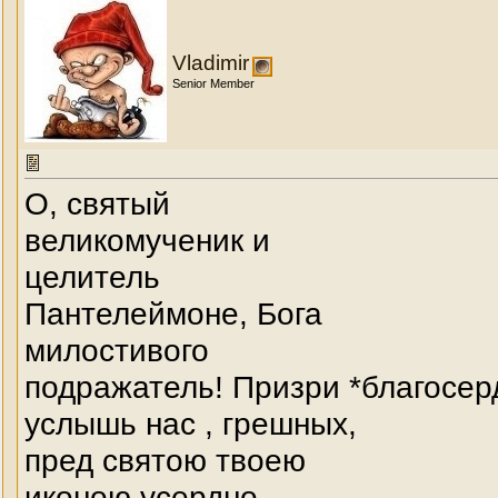
Vladimir
Senior Member
О, святый
великомученик и
целитель
Пантелеймоне, Бога
милостивого
подражатель! Призри *благосер
услышь нас , грешных,
пред святою твоею
иконою усердно