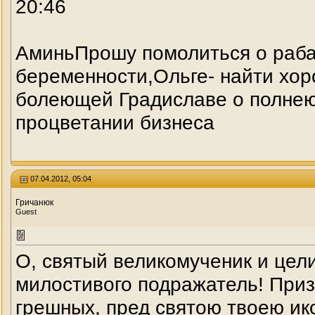
20:46
АминьПрошу помолиться о раба
беременности,Ольге- найти хор
болеющей Градиславе о полне
процветании бизнеса
07.04.2012, 05:04
Гричанюк
Guest
О, святый великомученик и цел
милостивого подражатель! Приз
грешных, пред святою твоею ик