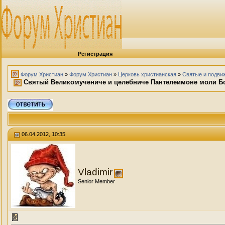
Регистрация
Форум Христиан
»
Форум Христиан
»
Церковь христианская
»
Святые и подви
Святый Великомучениче и целебниче Пантелеимоне моли Бог
06.04.2012, 10:35
Vladimir
Senior Member