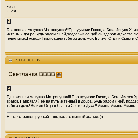
Safari
Guest
Блаженная матушка Матронушка!!!Пршу умоли Господа Бога Иисуса Христ
истены и добра.Будь рядом с ней,поддержи её.Дай ей здоровья,счасте лю
невольные.Господи! Благодарю тебя за дочь мою.Во имя Отца и Сына и С
17.09.2010, 10:15
Светланка ВВВВ
Бдлаженная матушка Матронушка!!! Прошу,умоли Господа Бога Иисуса Х
врагов. Направляй её на путь истенный и добра. Будь рядом с ней, подде
тебя за дочь! Во имя Отца и Сына и Святого Духа!!! Аминь. Аминь. Аминь.
Не так страшен русский танк, как его пьяный экипаж!!))