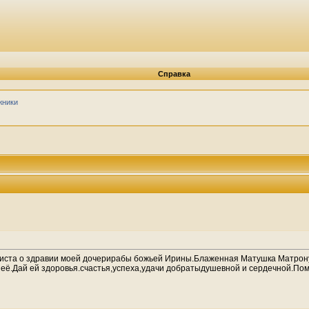
Справка
жники
иста о здравии моей дочерирабы божьей Ирины.Блаженная Матушка Матронуш
 её.Дай ей здоровья.счастья,успеха,удачи добратыдушевной и сердечной.Помо