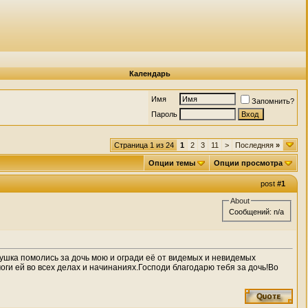
Календарь
Имя
Запомнить?
Пароль
Страница 1 из 24
1
2
3
11
>
Последняя
»
Опции темы
Опции просмотра
post
#1
About
Сообщений: n/a
ка помолись за дочь мою и огради её от видемых и невидемых
ги ей во всех делах и начинаниях.Господи благодарю тебя за дочь!Во