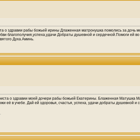
а о здравии рабы божьей ирины Длаженная матронушка помолись за дочь мо
бви благополучия,успеха,удачи Добраты душевной и сердечной.Помоги ей во в
вятого Духа.Аминь.
риста о здравии моей дочери рабы божьей Екатерины. Блаженная Матушка Ма
ржи её в учебе. Дай ей здоровья, счастья, успеха, удачи добраты душевной и