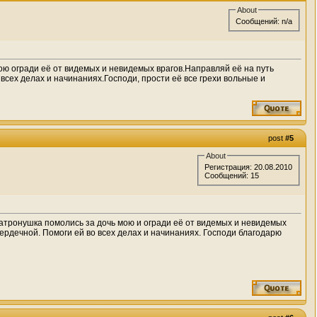
About
Сообщений: n/a
ю огради её от видемых и невидемых врагов.Направляй её на путь
сех делах и начинаниях.Господи, прости её все грехи вольные и
post
#5
About
Регистрация: 20.08.2010
Сообщений: 15
тронушка помолись за дочь мою и огради её от видемых и невидемых
 сердечной. Помоги ей во всех делах и начинаниях. Господи благодарю