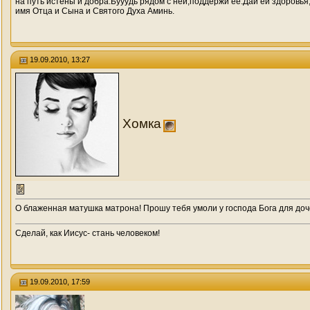
на путь истены и добра.Бууудь рядом с ней,поддержи её.Дай ей здоровья
имя Отца и Сына и Святого Духа Аминь.
19.09.2010, 13:27
Хомка
О блаженная матушка матрона! Прошу тебя умоли у господа Бога для доче
Сделай, как Иисус- стань человеком!
19.09.2010, 17:59