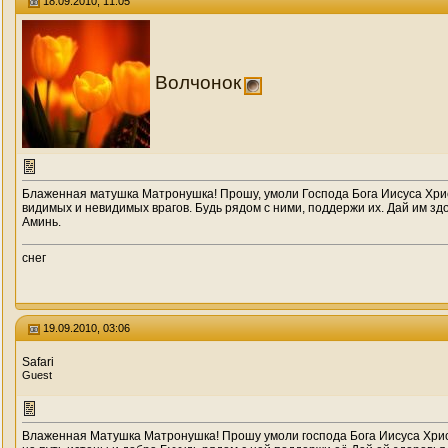
18.09.2010, 11:05
Волчонок
Блаженная матушка Матронушка! Прошу, умоли Господа Бога Иисуса Хри
видимых и невидимых врагов. Будь рядом с ними, поддержи их. Дай им здо
Аминь.
снег
19.09.2010, 03:06
Safari
Guest
Влаженная Матушка Матронушка! Прошу умоли господа Бога Иисуса Хрис