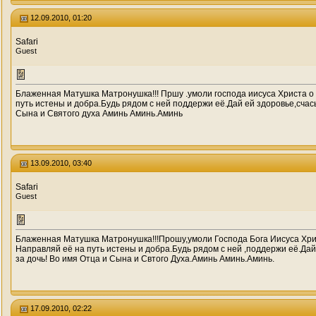
12.09.2010, 01:20
Safari
Guest
Блаженная Матушка Матронушка!!! Пршу .умоли господа иисуса Христа о
путь истены и добра.Будь рядом с ней поддержи её.Дай ей здоровье,сча
Сына и Святого духа Аминь Аминь.Аминь
13.09.2010, 03:40
Safari
Guest
Блаженная Матушка Матронушка!!!Прошу,умоли Господа Бога Иисуса Хри
Направляй её на путь истены и добра.Будь рядом с ней ,поддержи её.Да
за дочь! Во имя Отца и Сына и Свтого Духа.Аминь Аминь.Аминь.
17.09.2010, 02:22