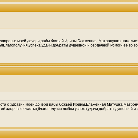
 здоровье моей дочери,рабы божьей Ирины.Блаженная Матронушка помолись з
сьяБлагополучия,успеха,удачи,добраты душевной и сердечной.Ромоги её во вс
ста о здравии моей дочери рабы божьей Ирины,Блаженная Матушка Матронуш
й ей здоровья счастья,благополучия.любви успеха,удачи,добраты душевной и 