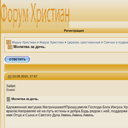
Регистрация
Форум Христиан
»
Форум Христиан
»
Церковь христианская
»
Святые и подви
Молитва за дочь.
10.09.2010, 17:47
Safari
Guest
Молитва за дочь.
Бдлаженная матушка Матронушка!!!Прошу,умоли Господа Бога Иисуса Хр
врагов.Направляё её на путь истены и добра.Будь рядом с ней, поддержи
имя Отца и Сына и Святого Духа Аминь.Аминь.Аминь.