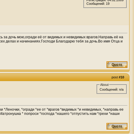
Сообщений: 19
 за дочь мою,огради её от видимых и невидимых врагов.Направь её на
сех делах и начинаниях.Господи Благодарю тебя за дочь.Во имя Отца и
post
#10
About
Сообщений: n/a
 *Леночки, *огради *ее от *врагов *видимых *и невидимых, *направь ее
а *Матронушка * попроси *господа *нашего *отпустить нам *грехи *наши