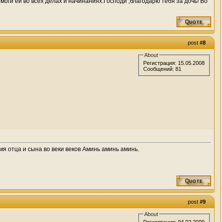
оги ей во всех делах и начинаниях.Господи ,благодарю тебя за дочь! Во
post
#8
About
Регистрация: 15.05.2008
Сообщений: 81
я отца и сына во веки веков Аминь аминь аминь.
post
#9
About
Регистрация: 04.02.2009