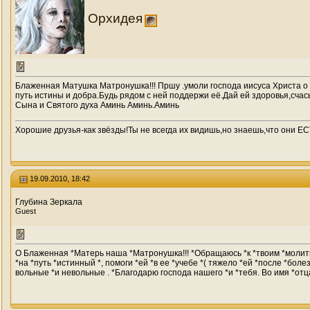
Орхидея
Блаженная Матушка Матронушка!!! Пршу .умоли господа иисуса Христа о
путь истины и добра.Будь рядом с ней поддержи её.Дай ей здоровья,счас
Сына и Святого духа Аминь Аминь.Аминь
Хорошие друзья-как звёзды!Ты не всегда их видишь,но знаешь,что они ЕСТ
19.09.2010, 18:42
Глубина Зеркала
Guest
О Блаженная *Матерь наша *Матронушка!!! *Обращаюсь *к *твоим *молитва
*на *путь *истинный *, помоги *ей *в ее *учебе *( тяжело *ей *после *бо
вольные *и невольные . *Благодарю господа нашего *и *тебя. Во имя *отца