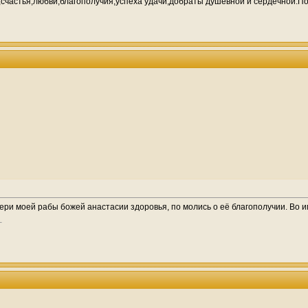
,счастья,любви,благополучия,успеха удачи,добраты душевной и сердечной.Пом
ри моей рабы божей анастасии здоровья, по молись о её благополучии. Во им