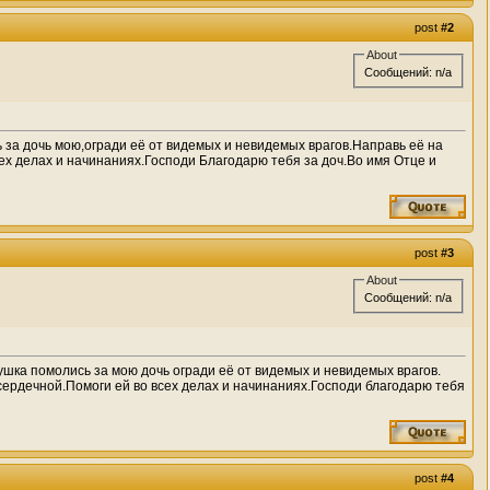
post
#2
About
Сообщений: n/a
а дочь мою,огради её от видемых и невидемых врагов.Направь её на
ех делах и начинаниях.Господи Благодарю тебя за доч.Во имя Отце и
post
#3
About
Сообщений: n/a
ка помолись за мою дочь огради её от видемых и невидемых врагов.
сердечной.Помоги ей во всех делах и начинаниях.Господи благодарю тебя
post
#4