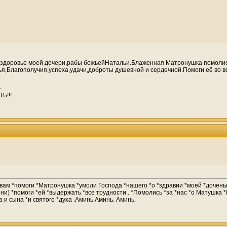
 здоровье моей дочери,рабы божьейНатальи.Блаженная Матронушка помолись
ья,Благополучия,успеха,удачи,доброты душевной и сердечной.Помоги её во в
Ь!!!
м *помоги *Матронушка *умоли Господа *нашего *о *здравии *моей *доченьки
лезни) *помоги *ей *выдержать *все трудности . *Помолись *за *нас *о Матушк
 и сына *и святого *духа .Аминь.Аминь. Аминь.