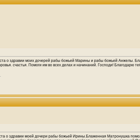
ста о здравии моих дочерей рабы божьей Марины и рабы божьей Анжелы. Бл
ровья. счастья. Помоги им во всех делах и начинаний. Господи! Благодарю теб
та о здравии моей дочери рабы божьей Ирины.Блаженная Матронушка помоли