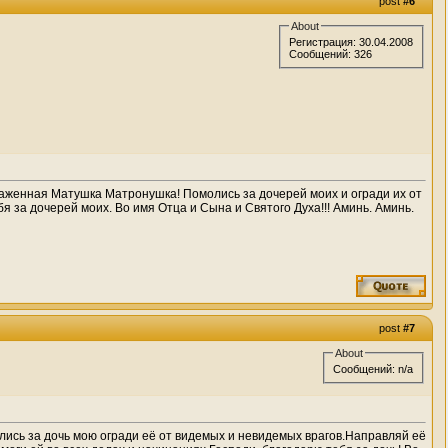
post
#6
About
Регистрация: 30.04.2008
Сообщений: 326
аженная Матушка Матронушка! Помолись за дочерей моих и огради их от
я за дочерей моих. Во имя Отца и Сына и Святого Духа!!! Аминь. Аминь.
post
#7
About
Сообщений: n/a
сь за дочь мою огради её от видемых и невидемых врагов.Направляй её