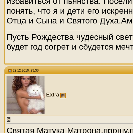
избавиться от пьянства. Посели
понять, что я и дети его искре
Отца и Сына и Святого Духа.А
Пусть Рождества чудесный свет
будет год согрет и сбудется меч
29.12.2010, 23:38
Extra
Святая Матука Матрона,прошу,