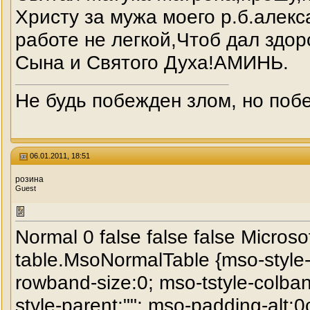
Христу за мужа моего р.б.алекс
работе не легкой,Чтоб дал здор
Сына и Святого Духа!АМИНЬ.
Не будь побежден злом, но побе
06.01.2011, 18:51
розина
Guest
Normal 0 false false false Microsof
table.MsoNormalTable {mso-style
rowband-size:0; mso-tstyle-colba
style-parent:""; mso-padding-alt: