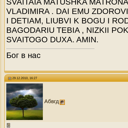
SVAITAIA MATUSHKA MATRONA.
VLADIMIRA . DAI EMU ZDOROVI
I DETIAM, LIUBVI K BOGU I RO
BAGODARIU TEBIA , NIZKII POK
SVAITOGO DUXA. AMIN.
Бог в нас
29.12.2010, 16:27
Абвгд