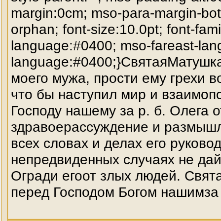
margin:0cm; mso-para-margin-bot
orphan; font-size:10.0pt; font-fa
language:#0400; mso-fareast-lan
language:#0400;}СвятаяМатушк
моего мужа, прости ему грехи в
что бы наступил мир и взаимоп
Господу нашему за р. б. Олега 
здравоерассуждение и размышле
всех словах и делах его руково
непредвиденных случаях не дай
Огради егоот злых людей. Свят
перед Господом Богом нашимза