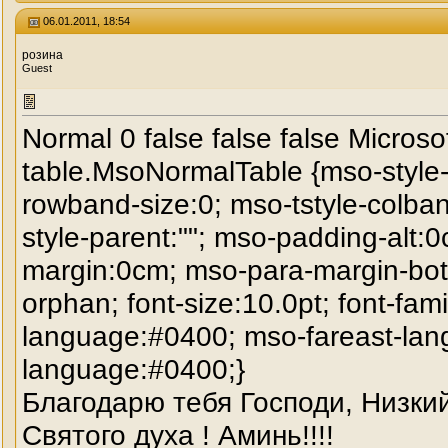
06.01.2011, 18:54
розина
Guest
Normal 0 false false false Microsof
table.MsoNormalTable {mso-style
rowband-size:0; mso-tstyle-colba
style-parent:""; mso-padding-alt:
margin:0cm; mso-para-margin-bot
orphan; font-size:10.0pt; font-fa
language:#0400; mso-fareast-lan
language:#0400;}
Благодарю тебя Господи, Низки
Святого духа ! Аминь!!!!