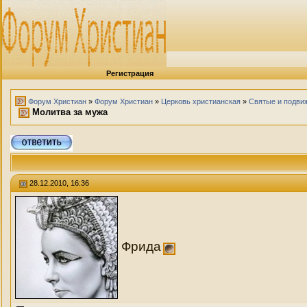
Регистрация
Форум Христиан
»
Форум Христиан
»
Церковь христианская
»
Святые и подви
Молитва за мужа
28.12.2010, 16:36
Фрида