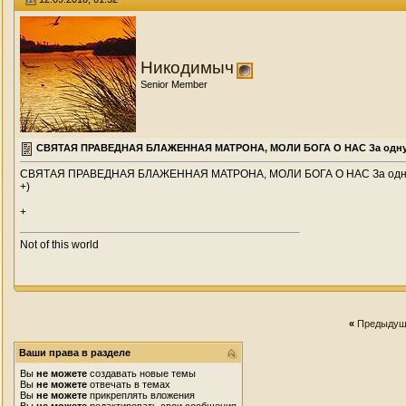
Гость
Святая Праведная Блаженная...
09.12.2010,
19:12
Гость
помоги и подскажи нам наш...
09.12.2010,
22:50
Гость
Блаженная МАТРОНУШКА! Моли...
09.12.2010,
23:26
Никодимыч
Гость
++++++Святая блаженная...
10.12.2010,
08:04
Гость
Святая Блаженная матушка...
13.12.2010,
19:24
Senior Member
Гость
Святая Матрона! Моли бога о...
14.12.2010,
18:03
Гость
Святая Матронушка! Моли Бога...
15.12.2010,
09:51
Гость
++++++++++++++++++++++++++++++...
17.12.2010,
12:50
СВЯТАЯ ПРАВЕДНАЯ БЛАЖЕННАЯ МАТРОНА, МОЛИ БОГА О НАС За одну м
Гость
+ ...
17.12.2010,
14:00
Гость
++++++++++++++++++++++++++++++...
17.12.2010,
18:25
СВЯТАЯ ПРАВЕДНАЯ БЛАЖЕННАЯ МАТРОНА, МОЛИ БОГА О НАС За одну мол
+)
Гость
++++++++++++++++++++++++++++++...
17.12.2010,
19:59
Гость
++++++++++++++++++++++++++++++...
17.12.2010,
20:02
+
Гость
++++++++++++++++++++++++++++++...
17.12.2010,
21:21
Not of this world
Гость
++++++++++++++++++++++++++++++...
17.12.2010,
22:16
Гость
"<f z+0>" ...
19.12.2010,
23:58
Гость
++++++++++++++++++++++++++++++...
25.12.2010,
21:06
Гость
++++++++++++++++++++++++++++++...
26.12.2010,
16:39
Гость
++++++++++++++++++++++++++++++...
26.12.2010,
17:10
«
Предыдущ
Гость
++++++++++++++++++++++++++++++...
29.12.2010,
17:30
Ваши права в разделе
Гость
(F) (F) (F) +++(F) (F) (F) ...
04.01.2011,
15:55
Вы
не можете
создавать новые темы
Вы
не можете
отвечать в темах
Вы
не можете
прикреплять вложения