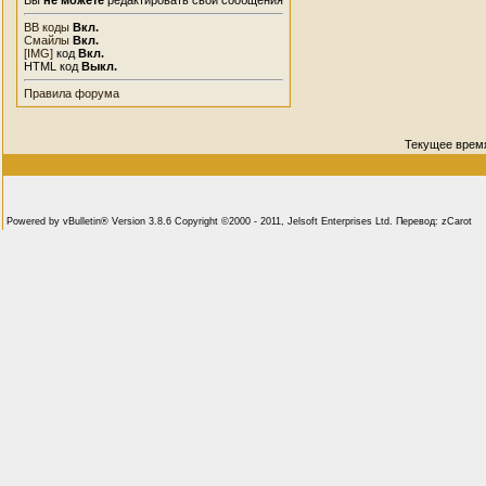
Вы
не можете
редактировать свои сообщения
BB коды
Вкл.
Смайлы
Вкл.
[IMG]
код
Вкл.
HTML код
Выкл.
Правила форума
Текущее врем
Powered by vBulletin® Version 3.8.6 Copyright ©2000 - 2011, Jelsoft Enterprises Ltd. Перевод: zCarot