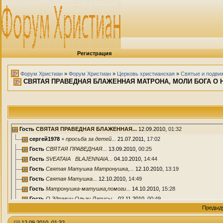
Регистрация
Форум Христиан
»
Форум Христиан
»
Церковь христианская
»
Святые и подви
СВЯТАЯ ПРАВЕДНАЯ БЛАЖЕННАЯ МАТРОНА, МОЛИ БОГА О НАС
Гость
СВЯТАЯ ПРАВЕДНАЯ БЛАЖЕННАЯ...
12.09.2010,
01:32
сергей1978
+ просьба за детей...
21.07.2011,
17:02
Гость
СВЯТАЯ ПРАВЕДНАЯ...
13.09.2010,
00:25
Гость
SVEATAIA BLAJENNAIA...
04.10.2010,
14:44
Гость
Святая Матушка Матронушка,...
12.10.2010,
13:19
Гость
Святая Матушка...
12.10.2010,
14:49
Гость
Матронушка-матушка,помоги...
14.10.2010,
15:28
Гость
О Здравии Ольги Ларисы...
02.11.2010,
00:49
Предыд
Гость
++++++++++О здравии и...
02.11.2010,
09:06
Гость
(Y) (F) (F) (F) (F) (F) (F)...
12.11.2010,
22:30
12.09.2010, 01:32