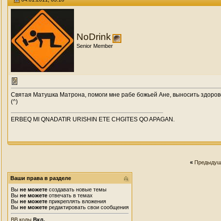
NoDrink
Senior Member
Святая Матушка Матрона, помоги мне рабе божьей Ане, выносить здоров
(^)
ERBEQ MI QNADATIR URISHIN ETE CHGITES QO APAGAN.
«
Предыдущ
Ваши права в разделе
Вы
не можете
создавать новые темы
Вы
не можете
отвечать в темах
Вы
не можете
прикреплять вложения
Вы
не можете
редактировать свои сообщения
BB коды
Вкл.