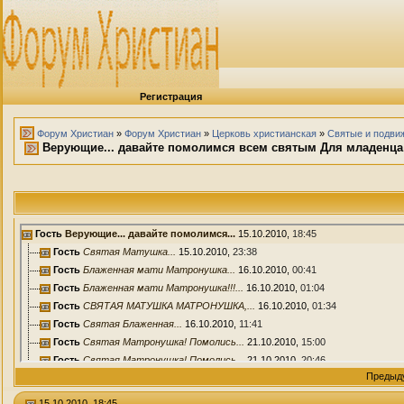
Регистрация
Форум Христиан
»
Форум Христиан
»
Церковь христианская
»
Святые и подви
Верующие... давайте помолимся всем святым Для младенца р.
Гость
Верующие... давайте помолимся...
15.10.2010,
18:45
Гость
Святая Матушка...
15.10.2010,
23:38
Гость
Блаженная мати Матронушка...
16.10.2010,
00:41
Гость
Блаженная мати Матронушка!!!...
16.10.2010,
01:04
Гость
СВЯТАЯ МАТУШКА МАТРОНУШКА,...
16.10.2010,
01:34
Гость
Святая Блаженная...
16.10.2010,
11:41
Гость
Святая Матронушка! Помолись...
21.10.2010,
15:00
Гость
Святая Матронушка! Помолись...
21.10.2010,
20:46
Предыд
Гость
Пресвятая Блаженная Матушка...
21.10.2010,
22:05
Гость
Святая Матушка...
22.10.2010,
17:51
15.10.2010, 18:45