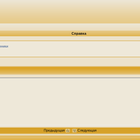
Справка
жники
Предыдущая
Следующая