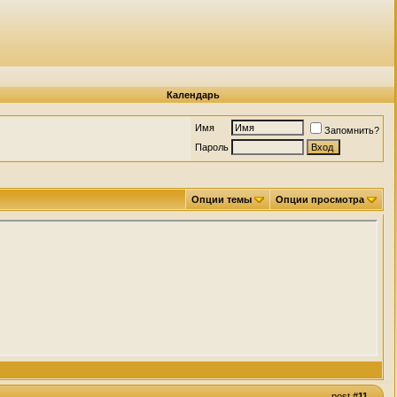
Календарь
Имя
Запомнить?
Пароль
Опции темы
Опции просмотра
post
#11