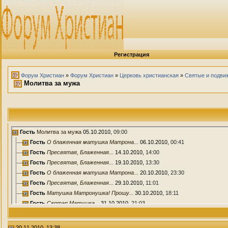
Регистрация
Форум Христиан
»
Форум Христиан
»
Церковь христианская
»
Святые и подви
Молитва за мужа
Гость
Молитва за мужа
05.10.2010,
09:00
Гость
О блаженная матушка Матрона...
06.10.2010,
00:41
Гость
Пресвятая, Блаженная...
14.10.2010,
14:00
Гость
Пресвятая, Блаженная...
19.10.2010,
13:30
Гость
О блаженная матушка Матрона...
20.10.2010,
23:30
Гость
Пресвятая, Блаженная...
29.10.2010,
11:01
Гость
Матушка Матронушка! Прошу...
30.10.2010,
18:11
Гость
Святая Матушка...
31.10.2010,
21:03
Гость
СВЯТАЯ МАТУШКА...
01.11.2010,
03:57
Гость
Святая Матушка...
01.11.2010,
07:13
20.11.2010, 13:38