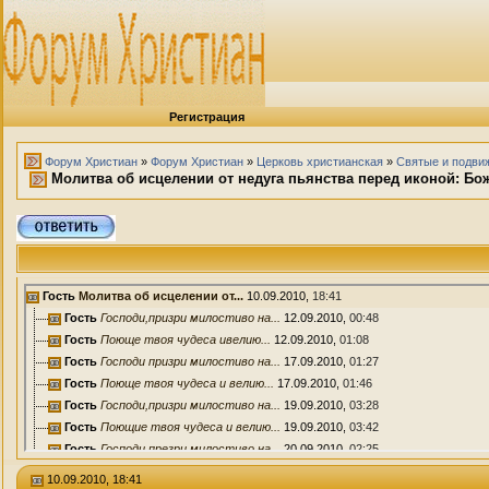
Регистрация
Форум Христиан
»
Форум Христиан
»
Церковь христианская
»
Святые и подви
Молитва об исцелении от недуга пьянства перед иконой: Бож
Гость
Молитва об исцелении от...
10.09.2010,
18:41
Гость
Господи,призри милостиво на...
12.09.2010,
00:48
Гость
Поюще твоя чудеса ивелию...
12.09.2010,
01:08
Гость
Господи призри милостиво на...
17.09.2010,
01:27
Гость
Поюще твоя чудеса и велию...
17.09.2010,
01:46
Гость
Господи,призри милостиво на...
19.09.2010,
03:28
Гость
Поющие твоя чудеса и велию...
19.09.2010,
03:42
Гость
Господи презри милостиво на...
20.09.2010,
02:25
Гость
Поющие Твоя чудеса и велию...
20.09.2010,
02:29
10.09.2010, 18:41