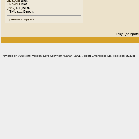
BB коды
Вкл.
Смайлы
Вкл.
[IMG]
код
Вкл.
HTML код
Выкл.
Правила форума
Текущее врем
Powered by vBulletin® Version 3.8.6 Copyright ©2000 - 2011, Jelsoft Enterprises Ltd. Перевод: zCarot