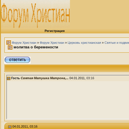
Регистрация
Форум Христиан
»
Форум Христиан
»
Церковь христианская
»
Святые и подви
молитва о беремености
Гость
Святая Матушка Матрона,...
04.01.2011,
03:16
04.01.2011, 03:16