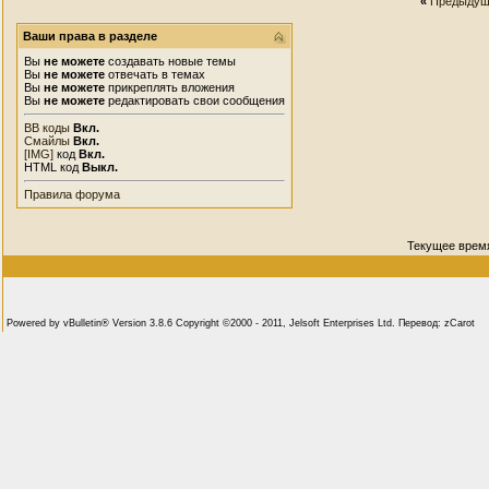
«
Предыдущ
Ваши права в разделе
Вы
не можете
создавать новые темы
Вы
не можете
отвечать в темах
Вы
не можете
прикреплять вложения
Вы
не можете
редактировать свои сообщения
BB коды
Вкл.
Смайлы
Вкл.
[IMG]
код
Вкл.
HTML код
Выкл.
Правила форума
Текущее врем
Powered by vBulletin® Version 3.8.6 Copyright ©2000 - 2011, Jelsoft Enterprises Ltd. Перевод: zCarot