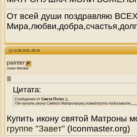
От всей души поздравляю ВСЕХ
Мира,любви,добра,счастья,долги
12.08.2015, 09:24
painter
Junior Member
Цитата:
Сообщение от
Света Пэткэ
Где купить икону Святой Матронушки,пожайлуста подскажите,,,,,,,,,
Купить икону святой Матроны 
группе "Завет"
(Iconmaster.org)