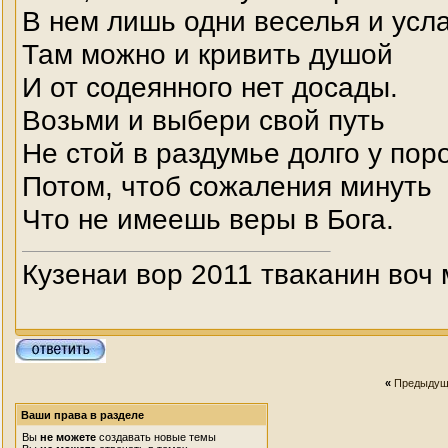
В нем лишь одни веселья и усл
Там можно и кривить душой
И от содеянного нет досады.
Возьми и выбери свой путь
Не стой в раздумье долго у пор
Потом, чтоб сожаления минуть
Что не имеешь веры в Бога.
Кузенаи вор 2011 тваканин воч м
«
Предыдущ
Ваши права в разделе
Вы
не можете
создавать новые темы