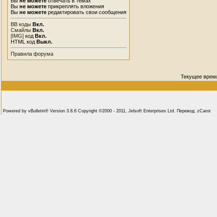
Вы
не можете
отвечать в темах
Вы
не можете
прикреплять вложения
Вы
не можете
редактировать свои сообщения
BB коды
Вкл.
Смайлы
Вкл.
[IMG]
код
Вкл.
HTML код
Выкл.
Правила форума
Текущее врем
Powered by vBulletin® Version 3.8.6 Copyright ©2000 - 2011, Jelsoft Enterprises Ltd. Перевод: zCarot