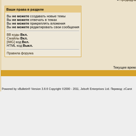
Ваши права в разделе
Вы
не можете
создавать новые темы
Вы
не можете
отвечать в темах
Вы
не можете
прикреплять вложения
Вы
не можете
редактировать свои сообщения
BB коды
Вкл.
Смайлы
Вкл.
[IMG]
код
Вкл.
HTML код
Выкл.
Правила форума
Текущее врем
Powered by vBulletin® Version 3.8.6 Copyright ©2000 - 2011, Jelsoft Enterprises Ltd. Перевод: zCarot