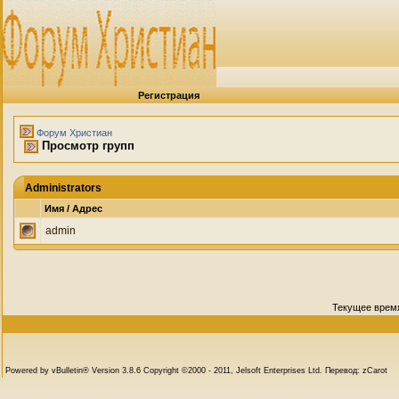
Регистрация
Форум Христиан
Просмотр групп
Administrators
Имя / Адрес
admin
Текущее врем
Powered by vBulletin® Version 3.8.6 Copyright ©2000 - 2011, Jelsoft Enterprises Ltd. Перевод: zCarot