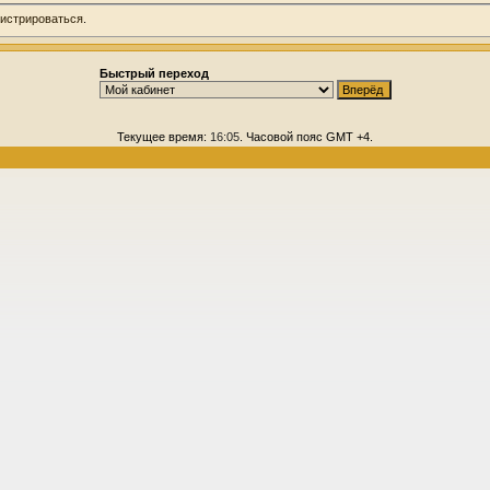
гистрироваться
.
Быстрый переход
Текущее время:
16:05
. Часовой пояс GMT +4.