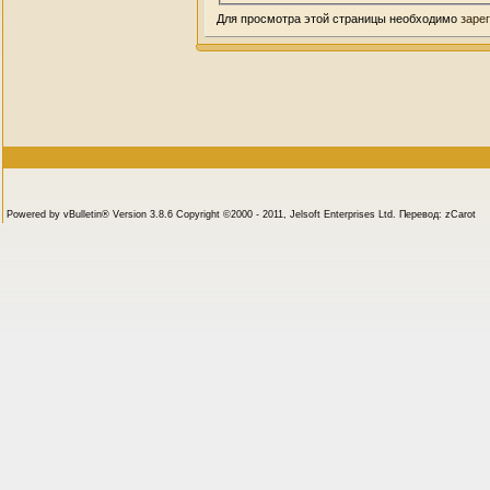
Для просмотра этой страницы необходимо
заре
Powered by vBulletin® Version 3.8.6 Copyright ©2000 - 2011, Jelsoft Enterprises Ltd. Перевод: zCarot