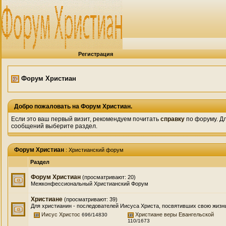
Регистрация
Форум Христиан
Добро пожаловать на Форум Христиан.
Если это ваш первый визит, рекомендуем почитать
справку
по форуму. Д
сообщений выберите раздел.
Форум Христиан
: Христианский форум
Раздел
Форум Христиан
(просматривают: 20)
Межконфессиональный Христианский Форум
Христиане
(просматривают: 39)
Для христианин - последователей Иисуса Христа, посвятивших свою жизн
Иисус Христос
Христиане веры Евангельской
696/14830
110/1673