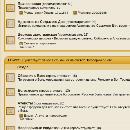
Православие
(просматривают: 50)
Православное христианство
Монастыри и Храмы
Молитвы
170/1874
290/31688
Адвентисты Седьмого Дня
(просматривают: 20)
История, принципы и структура церкви Адвентистов Седьмого Дня, вероуч
Церковь христианская
(просматривают: 21)
Христианская церковь - Верую во единую, святую, Соборную и Апостольс
Святые и подвижники
143/21307
О Боге
: Существует ли Бог. Есть ли Бог на свете? Поговорим о Боге.
Раздел
Общение о Боге
(просматривают: 15)
Поговорим о Боге, мироздании, как устроен наш мир. Человек и Бог. Троица
Богословие
(просматривают: 13)
Православное догматическое богословие. Русское богословие. Литургичес
Атеисты
(просматривают: 20)
Раздел форума для тех, кто считает, что Бога не существует. Если отсутс
в Бога.
Диалог. Атеисты и верующие.
141/18473
Неоспоримые свидетельства
(просматривают: 10)