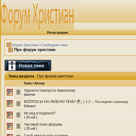
Регистрация
Форум Христиан
»
Свободная тема
Про форум христиан
Темы раздела
: Про форум христиан
Тема
/
Автор
Удалите пжалуста Амазаонку
фантик
ВОПРОСЫ НА ЛЮБУЮ ТЕМУ
(
1
2
3
...
Последняя страница
)
Edward
bb-код в подписи?
) 25·ый (
Часовой пояс форума
) 25·ый (
Свой аватар при условии...