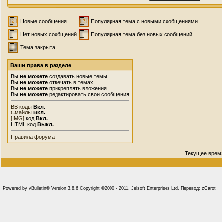
Новые сообщения
Популярная тема с новыми сообщениями
Нет новых сообщений
Популярная тема без новых сообщений
Тема закрыта
Ваши права в разделе
Вы
не можете
создавать новые темы
Вы
не можете
отвечать в темах
Вы
не можете
прикреплять вложения
Вы
не можете
редактировать свои сообщения
BB коды
Вкл.
Смайлы
Вкл.
[IMG]
код
Вкл.
HTML код
Выкл.
Правила форума
Текущее врем
Powered by vBulletin® Version 3.8.6 Copyright ©2000 - 2011, Jelsoft Enterprises Ltd. Перевод: zCarot