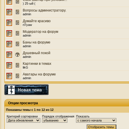
) 25·ый (
Вопросы администратору.
admin
Думайте красиво
rl7yaw
Модератор на форум
admin
Баны на форуме
admin
Душевный покой
admin
Картинки в темах
likG
Аватары на форуме
admin
Опции просмотра
Показаны темы с 1 по 12 из 12
Критерий сортировки
Порядок отображения
Показать