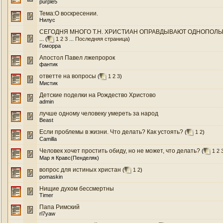
purple5
Тема:О воскресении.
Нилус
СЕГОДНЯ МНОГО Т.Н. ХРИСТИАН ОПРАВДЫВАЮТ ОДНОПОЛЫЕ
...
(
1
2
3
...
Последняя страница
)
Гоморра
Апостол Павел лжепророк
фантик
ответте на вопросы
(
1
2
3
)
Мистик
Детские поделки на Рождество Христово
admin
лучше одному человеку умереть за народ
Beast
Если проблемы в жизни. Что делать? Как устоять?
(
1
2
)
Camilla
Человек хочет простить обиду, но не может, что делать?
(
1
2
Мар я Кравс(Пенделяк)
вопрос для истиных христан
(
1
2
)
pomaskin
Нищие духом бессмертны
Timer
Папа Римский
rl7yaw