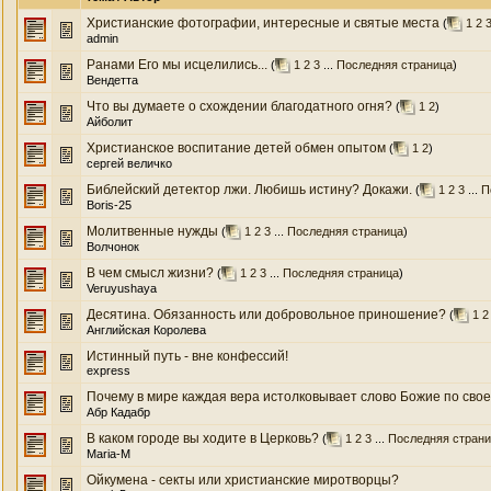
Христианские фотографии, интересные и святые места
(
1
2
admin
Ранами Его мы исцелились...
(
1
2
3
...
Последняя страница
)
Вендетта
Что вы думаете о схождении благодатного огня?
(
1
2
)
Айболит
Христианское воспитание детей обмен опытом
(
1
2
)
сергей величко
Библейский детектор лжи. Любишь истину? Докажи.
(
1
2
3
...
П
Boris-25
Молитвенные нужды
(
1
2
3
...
Последняя страница
)
Волчонок
В чем смысл жизни?
(
1
2
3
...
Последняя страница
)
Veruyushaya
Десятина. Обязанность или добровольное приношение?
(
1
2
Английская Королева
Истинный путь - вне конфессий!
express
Почему в мире каждая вера истолковывает слово Божие по своему
Абр Кадабр
В каком городе вы ходите в Церковь?
(
1
2
3
...
Последняя стран
Maria-M
Ойкумена - секты или христианские миротворцы?