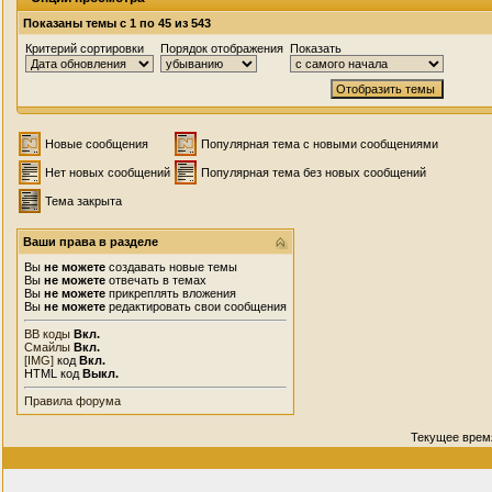
Показаны темы с 1 по 45 из 543
Критерий сортировки
Порядок отображения
Показать
Новые сообщения
Популярная тема с новыми сообщениями
Нет новых сообщений
Популярная тема без новых сообщений
Тема закрыта
Ваши права в разделе
Вы
не можете
создавать новые темы
Вы
не можете
отвечать в темах
Вы
не можете
прикреплять вложения
Вы
не можете
редактировать свои сообщения
BB коды
Вкл.
Смайлы
Вкл.
[IMG]
код
Вкл.
HTML код
Выкл.
Правила форума
Текущее врем