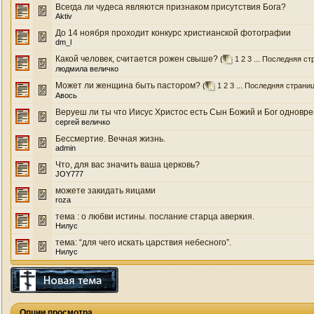
Всегда ли чудеса являются признаком присутствия Бога?
Aktiv
До 14 ноября проходит конкурс христианской фотографии
dm_l
Какой человек, считается рожен свыше?
(
1
2
3
...
Последняя ст
людмила величко
Может ли женщина быть пастором?
(
1
2
3
...
Последняя страни
Авось
Веруеш ли ты что Иисус Христос есть Сын Божий и Бог одновр
сергей величко
Бессмертие. Вечная жизнь.
admin
Что, для вас значить ваша церковь?
JOY777
можете закидать яицами
roza
тема : о любви истины. послание старца аверкия.
Нилус
тема: “для чего искать царствия небесного”.
Нилус
Опции просмотра