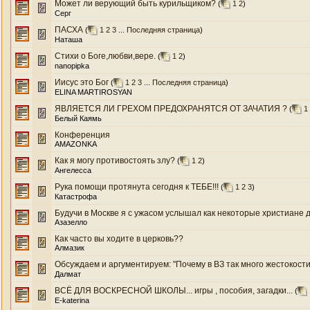
Может ли верующий быть курильщиком?
(
1
2
)
Серг
ПАСХА
(
1
2
3
...
Последняя страница
)
Наташа
Стихи о Боге,любви,вере.
(
1
2
)
nanopipka
Иисус это Бог
(
1
2
3
...
Последняя страница
)
ELINA MARTIROSYAN
ЯВЛЯЕТСЯ ЛИ ГРЕХОМ ПРЕДОХРАНЯТСЯ ОТ ЗАЧАТИЯ ?
(
1
Белый Каямь
Конференция
AMAZONKA
Как я могу противостоять злу?
(
1
2
)
Ангелесса
Рука помощи протянута сегодня к ТЕБЕ!!!
(
1
2
3
)
Катастрофа
Будучи в Москве я с ужасом услышал как некоторые христиане де
Азазелло
Как часто вы ходите в церковь??
Алмазик
Обсуждаем и аргументируем: "Почему в ВЗ так много жестокости от
Далмат
ВСЁ ДЛЯ ВОСКРЕСНОЙ ШКОЛЫ... игры , пособия, загадки...
(
E-katerina