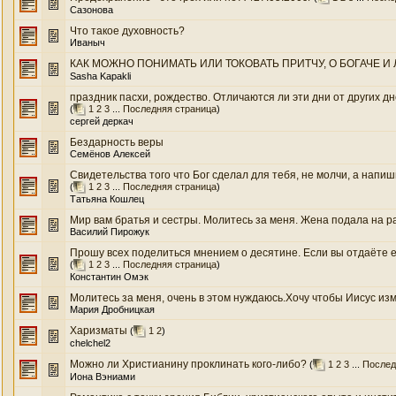
Сазонова
Что такое духовность?
Иваныч
КАК МОЖНО ПОНИМАТЬ ИЛИ ТОКОВАТЬ ПРИТЧУ, О БОГАЧЕ И 
Sasha Kapakli
праздник пасхи, рождество. Отличаются ли эти дни от других дн
(
1
2
3
...
Последняя страница
)
сергей деркач
Бездарность веры
Семёнов Алексей
Свидетельства того что Бог сделал для тебя, не молчи, а напиш
(
1
2
3
...
Последняя страница
)
Татьяна Кошлец
Мир вaм брaтья и сeстры. Молитeсь зa мeня. Жeнa подaлa нa рaзво
Василий Пирожук
Прошу всех поделиться мнением о десятине. Если вы отдаёте её,
(
1
2
3
...
Последняя страница
)
Константин Омэк
Молитесь за меня, очень в этом нуждаюсь.Хочу чтобы Иисус изм
Мария Дробницкая
Харизматы
(
1
2
)
chelchel2
Можно ли Христианину проклинать кого-либо?
(
1
2
3
...
Послед
Иона Вэниами