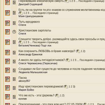
Пережившие клиническую смерть
(
1
2
3
...
Последняя страница
)
Дмитрий Седлецкий
Есть ли на группе те,кто знаком со служением молитвенника-ход
(
1
2
3
...
Последняя страница
)
Мзия Цкипуришвили
Путь юродивого
Олегж
Христианские зарплаты
Олегж
Спешите творить добро. размещайте здесь свои просьбы и пре
(
1
2
3
...
Последняя страница
)
Виталия(Ченкова) Подт лок
Как сохранить ЛЮБОВЬ в браке навсегда?
(
1
2
)
Александр Ермилов
А много ли здесь пятидесятников?
(
1
2
3
...
Последняя страница
Олеся Черемисина (Пересичан)
Создавал ли Бог существ до человека и после падения человека
Людмила Малышевская
Пасха
alexey957
Ищу христианских переводчиков!
(
1
2
3
)
Мария Бойко
Что же есть - эта Церковь?
(
1
2
)
коллив
Предохранение - это грех или нет? /27.05.2009/
(
1
2
3
...
После