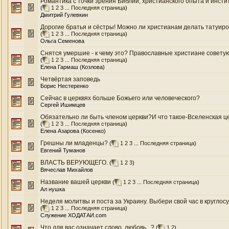
Романтика с точки зрения Библии, христианского опыта и инстит
(
1
2
3
...
Последняя страница
)
Дмитрий Гулевкин
Дорогие братья и сёстры! Можно ли христианам делать татуиро
(
1
2
3
...
Последняя страница
)
Ольга Семенова
Снятся умершие - к чему это? Православные христиане советуют с
(
1
2
3
...
Последняя страница
)
Елена Гармаш (Козлова)
Четвёртая заповедь
Борис Нестеренко
Сейчас в церквях больше Божьего или человеческого?
Сергей Ишимцев
Обязательно ли быть членом церкви?И что такое-Вселенская ц
(
1
2
3
...
Последняя страница
)
Елена Азарова (Косенко)
Грешны ли младенцы?
(
1
2
3
...
Последняя страница
)
Евгений Туманов
ВЛАСТЬ ВЕРУЮЩЕГО.
(
1
2
3
)
Вячеслав Михайлов
Название вашей церкви
(
1
2
3
...
Последняя страница
)
Ал нушка
Неделя молитвы и поста за Украину. Выбери свой час в круглосут
(
1
2
3
...
Последняя страница
)
Служение ХОДАТАИ.com
Что для вас означает слово, любовь...?
(
1
2
)