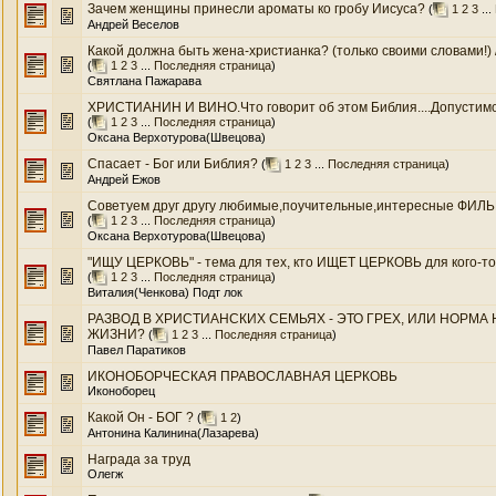
Зачем женщины принесли ароматы ко гробу Иисуса?
(
1
2
3
...
Андрей Веселов
Какой должна быть жена-христианка? (только своими словами!) 
(
1
2
3
...
Последняя страница
)
Святлана Пажарава
ХРИСТИАНИН И ВИНО.Что говорит об этом Библия....Допустимо л
(
1
2
3
...
Последняя страница
)
Оксана Верхотурова(Швецова)
Спасает - Бог или Библия?
(
1
2
3
...
Последняя страница
)
Андрей Ежов
Советуем друг другу любимые,поучительные,интересные ФИЛЬМЫ.
(
1
2
3
...
Последняя страница
)
Оксана Верхотурова(Швецова)
"ИЩУ ЦЕРКОВЬ" - тема для тех, кто ИЩЕТ ЦЕРКОВЬ для кого-то ил
(
1
2
3
...
Последняя страница
)
Виталия(Ченкова) Подт лок
РАЗВОД В ХРИСТИАНСКИХ СЕМЬЯХ - ЭТО ГРЕХ, ИЛИ НОРМ
ЖИЗНИ?
(
1
2
3
...
Последняя страница
)
Павел Паратиков
ИКОНОБОРЧЕСКАЯ ПРАВОСЛАВНАЯ ЦЕРКОВЬ
Иконоборец
Какой Он - БОГ ?
(
1
2
)
Антонина Калинина(Лазарева)
Награда за труд
Олегж