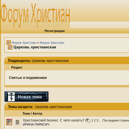
Регистрация
Форум Христиан
»
Форум Христиан
Церковь христианская
Подразделы
: Церковь христианская
Раздел
Святые и подвижники
Темы раздела
: Церковь христианская
Тема
/
Автор
Христианский бизнес. С чего начать?
(
1
2
3
...
Последняя стран
ИРИНА ПАРАСИЧ