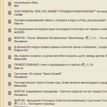
пасхальные яйца
diric
"КАК ПОМОЧЬ ТЕМ, КТО ЖИВЁТ ГРАЖДАНСКИМ БРАКОМ?" На вопрос
Camilla
Человек переживший смерть, побывал в Аду и в Раю, рассказывает 
Deja Vu
Историческая интерпретация последних полутора лет жизни и гибел
ALEKSO
ФОРУМ - Пасха. Вербное Воскресенье. Масленица.
(
1
2
3
...
После
Decadence
Д фильм.Исследуя православные понятия греха и покаяния , создат
Enigma-Girl
Мы сидели на кухне, и дочка моя Мне сказала, шутя, между делом: В
MelocotoN
ПРАВОСЛАВНЫЕ стихи о праздниках и о святых
(
1
2
3
)
Deja Vu
Сретение. Из серии "Закон Божий"
Decadence
Господи Иисусе Христе Боже наш, Боже всякого милосердия и щедро
MelocotoN
ФОРУМ -(Церковные праздники - Святые ходатаи за нас перед Гос
Decadence
ФОРУМ - Крещение Господне (Святое Богоявление). Сретение Госп
(
1
2
3
...
Последняя страница
)