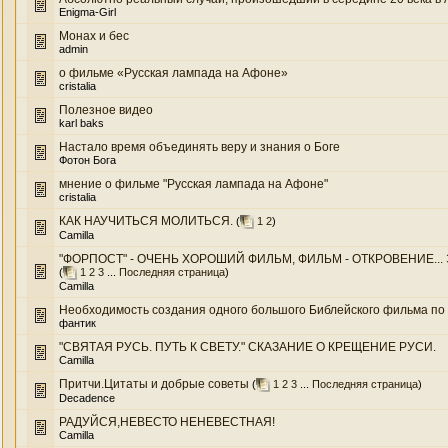
Enigma-Girl
Монах и бес
admin
о фильме «Русская лампада на Афоне»
cristalia
Полезное видео
karl baks
Настало время объединять веру и знания о Боге
Фотон Бога
мнение о фильме "Русская лампада на Афоне"
cristalia
КАК НАУЧИТЬСЯ МОЛИТЬСЯ.
(
1
2
)
Camilla
"ФОРПОСТ" - ОЧЕНЬ ХОРОШИЙ ФИЛЬМ, ФИЛЬМ - ОТКРОВЕНИЕ... Э
(
1
2
3
...
Последняя страница
)
Camilla
Необходимость создания одного большого Библейского фильма по 
фантик
"СВЯТАЯ РУСЬ. ПУТЬ К СВЕТУ." СКАЗАНИЕ О КРЕЩЕНИЕ РУСИ.
Camilla
Притчи.Цитаты и добрые советы
(
1
2
3
...
Последняя страница
)
Decadence
РАДУЙСЯ,НЕВЕСТО НЕНЕВЕСТНАЯ!
Camilla