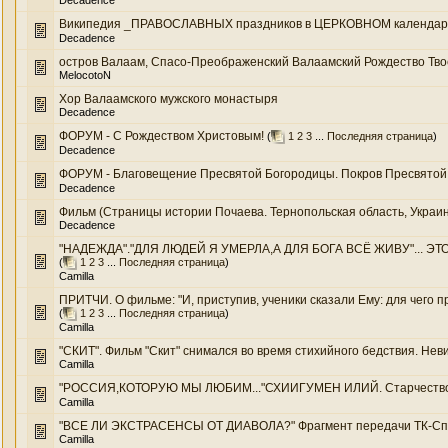
Decadence
Википедия _ПРАВОСЛАВНЫХ праздников в ЦЕРКОВНОМ календаре.
Decadence
остров Валаам, Спасо-Преображенский Валаамский Рождество Твое 
MelocotoN
Хор Валаамского мужского монастыря
Decadence
ФОРУМ - С Рождеством Христовым!
(
1
2
3
...
Последняя страница
)
Decadence
ФОРУМ - Благовещение Пресвятой Богородицы. Покров Пресвятой Б
Decadence
Фильм (Страницы истории Почаева. Тернопольская область, Украина.
Decadence
"НАДЕЖДА"."ДЛЯ ЛЮДЕЙ Я УМЕРЛА,А ДЛЯ БОГА ВСЁ ЖИВУ"... ЭТО
(
1
2
3
...
Последняя страница
)
Camilla
ПРИТЧИ. О фильме: "И, приступив, ученики сказали Ему: для чего пр
(
1
2
3
...
Последняя страница
)
Camilla
"СКИТ". Фильм "Скит" снимался во время стихийного бедствия. Неви
Camilla
"РОССИЯ,КОТОРУЮ МЫ ЛЮБИМ..."СХИИГУМЕН ИЛИЙ. Старчество - о
Camilla
"ВСЕ ЛИ ЭКСТРАСЕНСЫ ОТ ДИАВОЛА?" Фрагмент передачи ТК-Спас "
Camilla