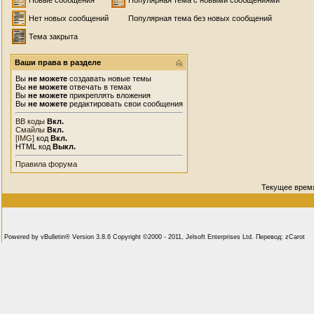
Новые сообщения
Популярная тема с новыми сообщениями
Нет новых сообщений
Популярная тема без новых сообщений
Тема закрыта
Ваши права в разделе
Вы
не можете
создавать новые темы
Вы
не можете
отвечать в темах
Вы
не можете
прикреплять вложения
Вы
не можете
редактировать свои сообщения
BB коды
Вкл.
Смайлы
Вкл.
[IMG]
код
Вкл.
HTML код
Выкл.
Правила форума
Текущее врем
Powered by vBulletin® Version 3.8.6 Copyright ©2000 - 2011, Jelsoft Enterprises Ltd. Перевод: zCarot