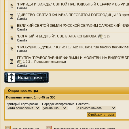
"ПРИИДИ И ВИЖДЬ." СВЯТОЙ ПРЕПОДОБНЫЙ СЕРАФИМ ВЫРИЦКИЙ.
Camilla
"ДИВЕЕВО. СВЯТАЯ КАНАВКА ПРЕСВЯТОЙ БОГОРОДИЦЫ." В предла
Camilla
ВЕЛИКИЙ СВЯТОЙ ЗЕМЛИ РУССКОЙ СЕРАФИМ САРОВСКИЙ ЧУДОТ
Camilla
"БОГАТЫЙ И БЕДНЫЙ". СВЕТЛАНА КОПЫЛОВА.
(
1
2
)
Camilla
"ПРОБУДИСЬ, ДУША..." ЮЛИЯ СЛАВЯНСКАЯ. "Во многих песнях певи
Camilla
ГРУППА "ПРАВОСЛАВНЫЕ ФИЛЬМЫ И МОЛИТВЫ НА ВИДЕО"!!! БРАТ
(
1
2
3
...
Последняя страница
)
Camilla
Опции просмотра
Показаны темы с 1 по 45 из 300
Критерий сортировки
Порядок отображения
Показать