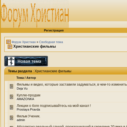
Регистрация
Форум Христиан
»
Свободная тема
Христианские фильмы
Темы раздела
: Христианские фильмы
Тема
/
Автор
Фильмы и видео, которые заставили задуматься, в чем-то изменить
Deja Vu
Куплю-продам
AMAZONKA
Лекции о боге подписывайтесь на мой канал !
Prostaya Pravda
Фильм Ученик.
admin
Абсолютно реальный случай, произошедший в середине 20 века в Анг