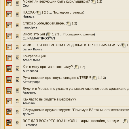
Может ли верующий быть курильщиком?
(
1
2
)
Серг
ПАСХА
(
1
2
3
...
Последняя страница
)
Наташа
Стихи о Боге,любви,вере.
(
1
2
)
nanopipka
Иисус это Бог
(
1
2
3
...
Последняя страница
)
ELINA MARTIROSYAN
ЯВЛЯЕТСЯ ЛИ ГРЕХОМ ПРЕДОХРАНЯТСЯ ОТ ЗАЧАТИЯ ?
(
1
Белый Каямь
Конференция
AMAZONKA
Как я могу противостоять злу?
(
1
2
)
Ангелесса
Рука помощи протянута сегодня к ТЕБЕ!!!
(
1
2
3
)
Катастрофа
Будучи в Москве я с ужасом услышал как некоторые христиане де
Азазелло
Как часто вы ходите в церковь??
Алмазик
Обсуждаем и аргументируем: "Почему в ВЗ так много жестокости от
Далмат
ВСЁ ДЛЯ ВОСКРЕСНОЙ ШКОЛЫ... игры , пособия, загадки...
(
E-katerina