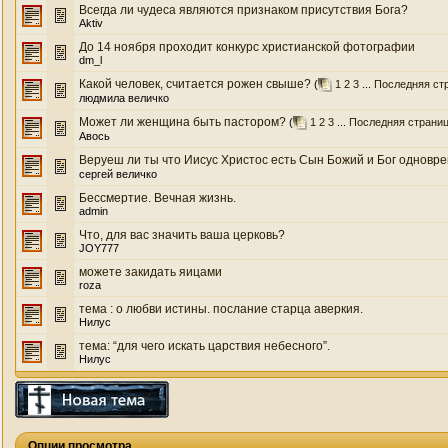
Всегда ли чудеса являются признаком присутствия Бога?
Aktiv
До 14 ноября проходит конкурс христианской фотографии
dm_l
Какой человек, считается рожен свыше?
(
1
2
3
...
Последняя ст
людмила величко
Может ли женщина быть пастором?
(
1
2
3
...
Последняя страни
Авось
Веруеш ли ты что Иисус Христос есть Сын Божий и Бог одновр
сергей величко
Бессмертие. Вечная жизнь.
admin
Что, для вас значить ваша церковь?
JOY777
можете закидать яицами
roza
тема : о любви истины. послание старца аверкия.
Нилус
тема: “для чего искать царствия небесного”.
Нилус
Опции просмотра