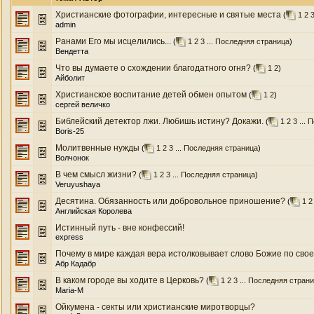
Христианские фотографии, интересные и святые места
(
1
2
admin
Ранами Его мы исцелились...
(
1
2
3
...
Последняя страница
)
Вендетта
Что вы думаете о схождении благодатного огня?
(
1
2
)
Айболит
Христианское воспитание детей обмен опытом
(
1
2
)
сергей величко
Библейский детектор лжи. Любишь истину? Докажи.
(
1
2
3
...
П
Boris-25
Молитвенные нужды
(
1
2
3
...
Последняя страница
)
Волчонок
В чем смысл жизни?
(
1
2
3
...
Последняя страница
)
Veruyushaya
Десятина. Обязанность или добровольное приношение?
(
1
2
Английская Королева
Истинный путь - вне конфессий!
express
Почему в мире каждая вера истолковывает слово Божие по своему
Абр Кадабр
В каком городе вы ходите в Церковь?
(
1
2
3
...
Последняя стран
Maria-M
Ойкумена - секты или христианские миротворцы?