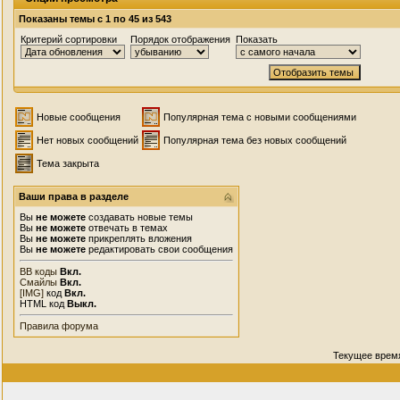
Показаны темы с 1 по 45 из 543
Критерий сортировки
Порядок отображения
Показать
Новые сообщения
Популярная тема с новыми сообщениями
Нет новых сообщений
Популярная тема без новых сообщений
Тема закрыта
Ваши права в разделе
Вы
не можете
создавать новые темы
Вы
не можете
отвечать в темах
Вы
не можете
прикреплять вложения
Вы
не можете
редактировать свои сообщения
BB коды
Вкл.
Смайлы
Вкл.
[IMG]
код
Вкл.
HTML код
Выкл.
Правила форума
Текущее врем