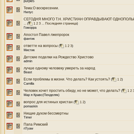
purple5
Тема:О воскресении.
Нилус
СЕГОДНЯ МНОГО Т.Н. ХРИСТИАН ОПРАВДЫВАЮТ ОДНОПОЛЫЕ
...
(
1
2
3
...
Последняя страница
)
Гоморра
Апостол Павел лжепророк
фантик
ответте на вопросы
(
1
2
3
)
Мистик
Детские поделки на Рождество Христово
admin
лучше одному человеку умереть за народ
Beast
Если проблемы в жизни. Что делать? Как устоять?
(
1
2
)
Camilla
Человек хочет простить обиду, но не может, что делать?
(
1
2
Мар я Кравс(Пенделяк)
вопрос для истиных христан
(
1
2
)
pomaskin
Нищие духом бессмертны
Timer
Папа Римский
rl7yaw