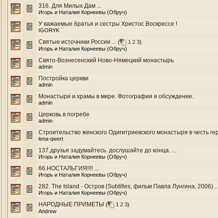
316. Для Милых Дам ...
Игорь и Наталия Корнеевы (Обруч)
У важаемые братья и сестры Христос Воскрессе !
IGORYK
Святые источники России ...
(
1
2
3
)
Игорь и Наталия Корнеевы (Обруч)
Свято-Вознесенский Ново-Нямецкий монастырь
admin
Постройка церкви
admin
Монастыри и храмы в мире. Фотографии и обсуждение.
admin
Церковь в погребе
admin
Строительство женского Одигитриевского монастыря в честь гер
lena-qwert
137.друзья задумайтесь. дослушайте до конца. ...
Игорь и Наталия Корнеевы (Обруч)
66.НОСТАЛЬГИЯ!!!! ...
Игорь и Наталия Корнеевы (Обруч)
282. The Island - Остров (Subtitles, фильм Павла Лунгина, 2006) ..
Игорь и Наталия Корнеевы (Обруч)
НАРОДНЫЕ ПРИМЕТЫ
(
1
2
3
)
Andrew