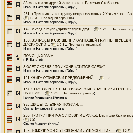
83.Молитва за друзей.Исполнитель Валерия Стебловская ...
Игорь и Наталия Корнеевы (Обруч)
261. +Принимать ли в группу неправославных ? Хотим знать Ваше 
(
1
2
3
...
Последняя страница
)
Игорь и Наталия Корнеевы (Обруч)
142.Заходя в группу,приветствуем друг ...
(
1
2
3
...
Последняя ст
Игорь и Наталия Корнеевы (Обруч)
160. ВОПРОСЫ К СВЯЩЕННИКАМ НАШЕЙ ГРУППЫ !!!! УБЕДИ
ДИСКУССИЙ ...
(
1
2
3
...
Последняя страница
)
Игорь и Наталия Корнеевы (Обруч)
ПОМОЩЬ ХРАМУ
р.Б. Василий
3.ОЛЕГ СКОБЛЯ " ПО ИКОНЕ КАТИТСЯ СЛЕЗА"
Игорь и Наталия Корнеевы (Обруч)
161.КНИГА ОТЗЫВОВ И ПРЕДЛОЖЕНИЙ. ...
(
1
2
)
Игорь и Наталия Корнеевы (Обруч)
167. СПИСОК ВСЕХ ТЕМ.. УВАЖАЕМЫЕ УЧАСТНИКИ ГРУППЫ
НУЖНУЮ ...
(
1
2
3
...
Последняя страница
)
Галина Мишайкина (Князева)
326. ДУШЕПОЛЕЗНАЯ ПОЭЗИЯ. ...
Ольга Полуянова (Попова)
255 ПРИТЧИ ПРИТЧА О ЛЮБВИ И ДРУЖБЕ.Были два брата по духу
(
1
2
)
Орыся Манилич(Илика)
158.ПОМОЛИМСЯ О УПОКОЕНИИ ДУШ УСОПШИХ. ...
(
1
2
3
)