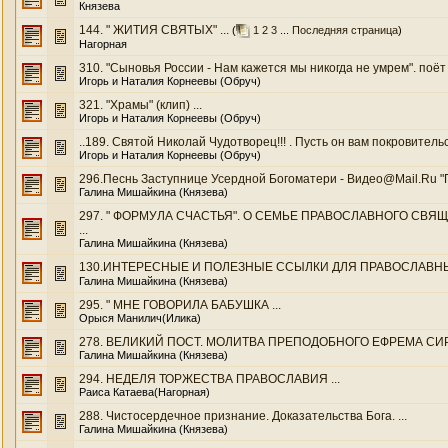
Князева
144. " ЖИТИЯ СВЯТЫХ" ...
(
1
2
3
...
Последняя страница
)
Нагорная
310. "Сыновья России - Нам кажется мы никогда не умрем". поёт 
Игорь и Наталия Корнеевы (Обруч)
321. "Храмы" (клип) ...
Игорь и Наталия Корнеевы (Обруч)
..189. Святой Николай Чудотворец!!! . Пусть он вам покровительст
Игорь и Наталия Корнеевы (Обруч)
296.Песнь Заступнице Усердной Богоматери - Видео@Mail.Ru "Пе
Галина Мишайкина (Князева)
297. " ФОРМУЛА СЧАСТЬЯ". О СЕМЬЕ ПРАВОСЛАВНОГО СВЯЩЕ
...
Галина Мишайкина (Князева)
130.ИНТЕРЕСНЫЕ И ПОЛЕЗНЫЕ ССЫЛКИ ДЛЯ ПРАВОСЛАВНЫХ.
Галина Мишайкина (Князева)
295. " МНЕ ГОВОРИЛА БАБУШКА ...
Орыся Манилич(Илика)
278. ВЕЛИКИЙ ПОСТ. МОЛИТВА ПРЕПОДОБНОГО ЕФРЕМА СИРИ
Галина Мишайкина (Князева)
294. НЕДЕЛЯ ТОРЖЕСТВА ПРАВОСЛАВИЯ ...
Раиса Катаева(Нагорная)
288. Чистосердечное признание. Доказательства Бога. ...
Галина Мишайкина (Князева)