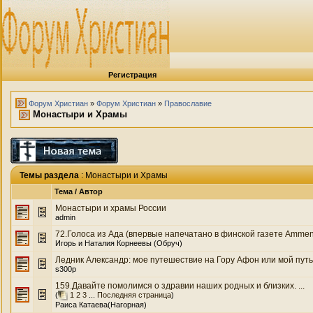
Регистрация
Форум Христиан
»
Форум Христиан
»
Православие
Монастыри и Храмы
Темы раздела
: Монастыри и Храмы
Тема
/
Автор
Монастыри и храмы России
admin
72.Голоса из Ада (впервые напечатано в финской газете Ammenus
Игорь и Наталия Корнеевы (Обруч)
Ледник Александр: мое путешествие на Гору Афон или мой путь
s300p
159.Давайте помолимся о здравии наших родных и близких. ...
(
1
2
3
...
Последняя страница
)
Раиса Катаева(Нагорная)