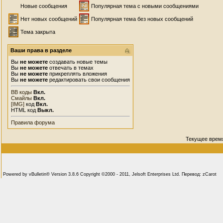
Новые сообщения
Популярная тема с новыми сообщениями
Нет новых сообщений
Популярная тема без новых сообщений
Тема закрыта
Ваши права в разделе
Вы
не можете
создавать новые темы
Вы
не можете
отвечать в темах
Вы
не можете
прикреплять вложения
Вы
не можете
редактировать свои сообщения
BB коды
Вкл.
Смайлы
Вкл.
[IMG]
код
Вкл.
HTML код
Выкл.
Правила форума
Текущее врем
Powered by vBulletin® Version 3.8.6 Copyright ©2000 - 2011, Jelsoft Enterprises Ltd. Перевод: zCarot