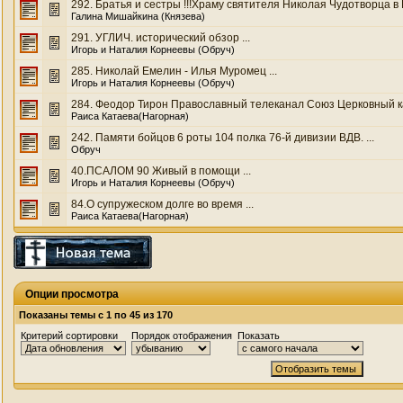
292. Братья и сестры !!!Храму святителя Николая Чудотворца в И
Галина Мишайкина (Князева)
291. УГЛИЧ. исторический обзор ...
Игорь и Наталия Корнеевы (Обруч)
285. Николай Емелин - Илья Муромец ...
Игорь и Наталия Корнеевы (Обруч)
284. Феодор Тирон Православный телеканал Союз Церковный кал
Раиса Катаева(Нагорная)
242. Памяти бойцов 6 роты 104 полка 76-й дивизии ВДВ. ...
Обруч
40.ПСАЛОМ 90 Живый в помощи ...
Игорь и Наталия Корнеевы (Обруч)
84.О супружеском долге во время ...
Раиса Катаева(Нагорная)
Опции просмотра
Показаны темы с 1 по 45 из 170
Критерий сортировки
Порядок отображения
Показать