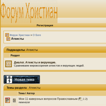
Регистрация
Форум Христиан
»
О Боге
Атеисты
Подразделы
: Атеисты
Раздел
Диалог. Атеисты и верующие.
Сравниваем мировоззрения атеистов и верующих людей.
Темы раздела
: Атеисты
Тема
/
Автор
Мои 11 каверзных вопросов Православным
(
1
2
)
newvezer