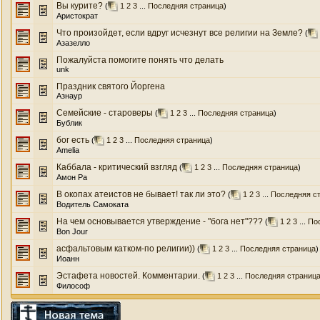
Вы курите?
(
1
2
3
...
Последняя страница
)
Аристократ
Что произойдет, если вдруг исчезнут все религии на Земле?
(
Азазелло
Пожалуйста помогите понять что делать
unk
Праздник святого Йоргена
Азнаур
Семейские - староверы
(
1
2
3
...
Последняя страница
)
Бублик
бог есть
(
1
2
3
...
Последняя страница
)
Amelia
Каббала - критический взгляд
(
1
2
3
...
Последняя страница
)
Амон Ра
В окопах атеистов не бывает! так ли это?
(
1
2
3
...
Последняя с
Водитель Самоката
На чем основывается утверждение - "бога нет"???
(
1
2
3
...
По
Bon Jour
асфальтовым катком-по религии))
(
1
2
3
...
Последняя страница
)
Иоанн
Эстафета новостей. Комментарии.
(
1
2
3
...
Последняя страниц
Философ