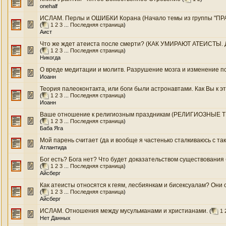
onehalf
ИСЛАМ. Перлы и ОШИБКИ Корана (Начало темы из группы "ПРАВ
(
1
2
3
...
Последняя страница
)
Аист
Что же ждет атеиста после смерти? (КАК УМИРАЮТ АТЕИСТЫ. Ду
(
1
2
3
...
Последняя страница
)
Никогда
О вреде медитации и молитв. Разрушение мозга и изменение пс
Иоанн
Теория палеоконтакта, или боги были астронавтами. Как Вы к э
(
1
2
3
...
Последняя страница
)
Иоанн
Ваше отношение к религиозным праздникам (РЕЛИГИОЗНЫЕ ТР
(
1
2
3
...
Последняя страница
)
Баба Яга
Мой парень считает (да и вообще я частенько сталкиваюсь с так
Атлантида
Бог есть? Бога нет? Что будет доказательством существования бо
(
1
2
3
...
Последняя страница
)
Айсберг
Как атеисты относятся к геям, лесбиянкам и бисексуалам? Они с
(
1
2
3
...
Последняя страница
)
Айсберг
ИСЛАМ. Отношения между мусульманами и христианами.
(
1
Нет Данных