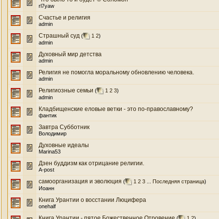
rl7yaw
Счастье и религия
admin
Страшный суд
(
1
2
)
admin
Духовный мир детства
admin
Религия не помогла моральному обновлению человека.
admin
Религиозные семьи
(
1
2
3
)
admin
Кладбищенские еловые ветки - это по-православному?
фантик
Завтра Субботник
Володимир
Духовные идеалы
Marina53
Дзен буддизм как отрицание религии.
A-post
самоорганизация и эволюция
(
1
2
3
...
Последняя страница
)
Иоанн
Книга Урантии о восстании Люцифера
onehalf
Книга Урантии - пятое Божественное Отровение
(
1
2
)