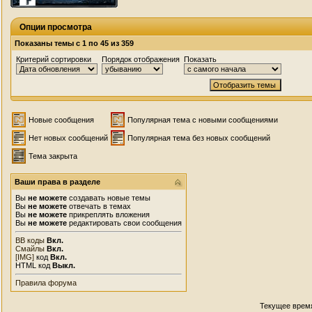
Опции просмотра
Показаны темы с 1 по 45 из 359
Критерий сортировки
Порядок отображения
Показать
Новые сообщения
Популярная тема с новыми сообщениями
Нет новых сообщений
Популярная тема без новых сообщений
Тема закрыта
Ваши права в разделе
Вы
не можете
создавать новые темы
Вы
не можете
отвечать в темах
Вы
не можете
прикреплять вложения
Вы
не можете
редактировать свои сообщения
BB коды
Вкл.
Смайлы
Вкл.
[IMG]
код
Вкл.
HTML код
Выкл.
Правила форума
Текущее врем