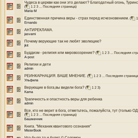
Чудеса в церкви как они это делают? Благодатный огонь, Туринс
(
1
2
3
...
Последняя страница
)
Maria-M
Единственная причина веры - страх перед исчезновением.
(
1
Ernando
АНТИРЕКЛАМА.
jasvami
Почему верующие так не любят эволюцию?
jkit
Буддизм - религия или мировоззрение?
(
1
2
3
...
Последняя стр
A-post
Религии и дети
admin
РЕИНКАРНАЦИЯ. ВАШЕ МНЕНИЕ.
(
1
2
3
...
Последняя страниц
Ульфила
Верующие в бога,вы видели бога?
(
1
2
3
)
Kama
Трагичность и опастность веры для ребенка
admin
Все, кто не верит в бога, отметьтесь, пожалуйста, тут (только ОД
(
1
2
3
...
Последняя страница
)
Башмачник
Книга. "Механик квантового сознания"
MisterBook
Что было то и будет © Соломон