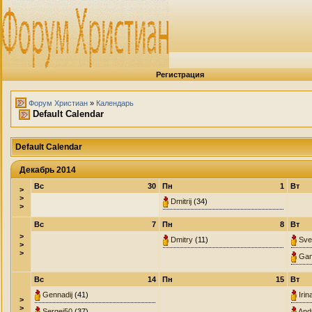
Регистрация
Форум Христиан
»
Календарь
Default Calendar
Default Calendar
Декабрь 2014
Вс
30
Пн
1
Вт
>
>
Dmitrij
(34)
>
Вс
7
Пн
8
Вт
>
Dmitry
(11)
Sve
>
>
Gam
Вс
14
Пн
15
Вт
Gennadij
(41)
Irin
>
>
Sergej50
(37)
And