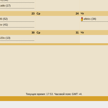
atilo
(17)
23
Ср
24
Чт
36
(52)
afleks
(34)
ov
(41)
30
Ср
31
Чт
e20o
(13)
Текущее время:
17:53
. Часовой пояс GMT +4.