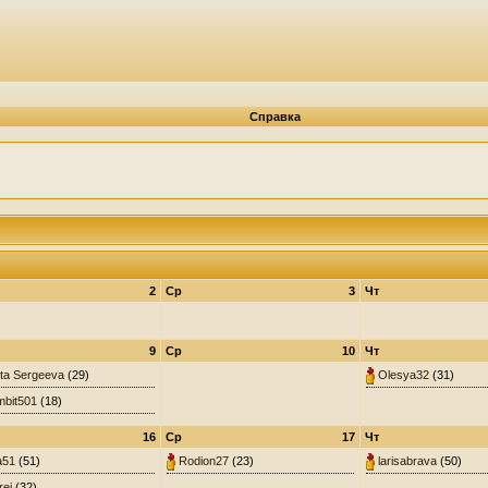
Справка
2
Ср
3
Чт
9
Ср
10
Чт
ta Sergeeva
(29)
Olesya32
(31)
bit501
(18)
16
Ср
17
Чт
a51
(51)
Rodion27
(23)
larisabrava
(50)
rej
(32)