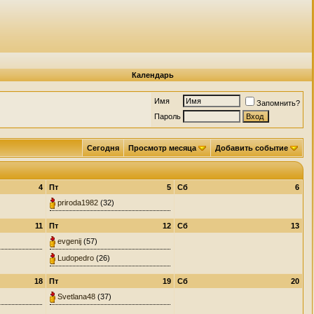
Календарь
Имя
Запомнить?
Пароль
Сегодня
Просмотр месяца
Добавить событие
4
Пт
5
Сб
6
priroda1982
(32)
11
Пт
12
Сб
13
evgenij
(57)
Ludopedro
(26)
18
Пт
19
Сб
20
Svetlana48
(37)