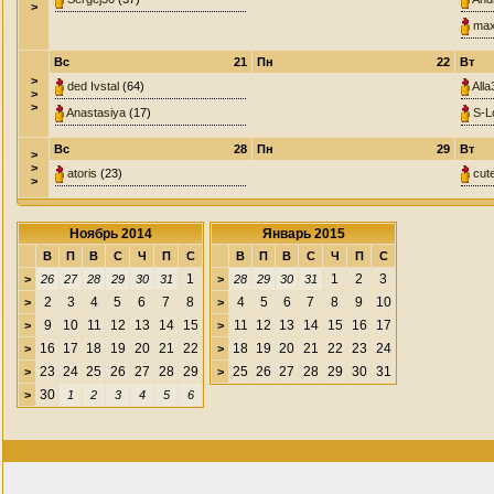
>
max
Вс
21
Пн
22
Вт
>
ded Ivstal
(64)
Alla
>
>
Anastasiya
(17)
S-L
Вс
28
Пн
29
Вт
>
>
atoris
(23)
cut
>
Ноябрь 2014
Январь 2015
В
П
В
С
Ч
П
С
В
П
В
С
Ч
П
С
1
1
2
3
>
26
27
28
29
30
31
>
28
29
30
31
2
3
4
5
6
7
8
4
5
6
7
8
9
10
>
>
9
10
11
12
13
14
15
11
12
13
14
15
16
17
>
>
16
17
18
19
20
21
22
18
19
20
21
22
23
24
>
>
23
24
25
26
27
28
29
25
26
27
28
29
30
31
>
>
30
>
1
2
3
4
5
6