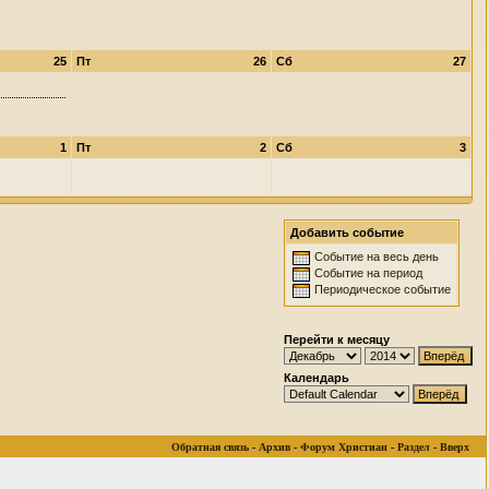
25
Пт
26
Сб
27
1
Пт
2
Сб
3
Добавить событие
Событие на весь день
Событие на период
Периодическое событие
Перейти к месяцу
Календарь
Обратная связь
-
Архив
-
Форум Христиан
-
Раздел
-
Вверх