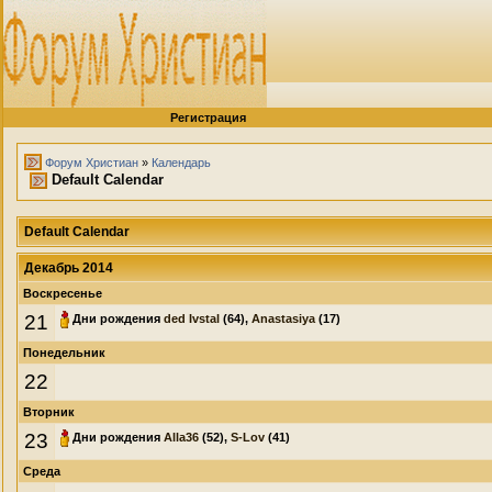
Регистрация
Форум Христиан
»
Календарь
Default Calendar
Default Calendar
Декабрь 2014
Воскресенье
21
Дни рождения
ded Ivstal
(64),
Anastasiya
(17)
Понедельник
22
Вторник
23
Дни рождения
Alla36
(52),
S-Lov
(41)
Среда