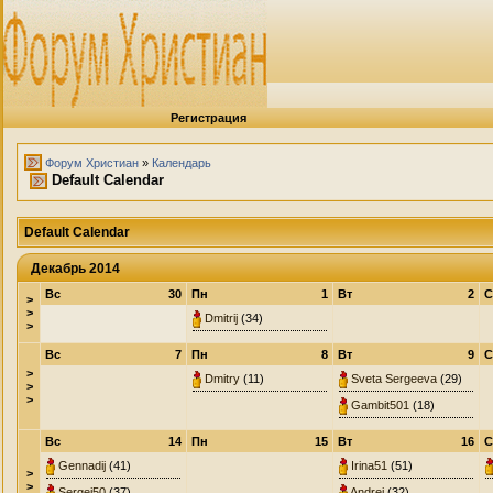
Регистрация
Форум Христиан
»
Календарь
Default Calendar
Default Calendar
Декабрь 2014
Вс
30
Пн
1
Вт
2
С
>
>
Dmitrij
(34)
>
Вс
7
Пн
8
Вт
9
С
>
Dmitry
(11)
Sveta Sergeeva
(29)
>
>
Gambit501
(18)
Вс
14
Пн
15
Вт
16
С
Gennadij
(41)
Irina51
(51)
>
>
Sergej50
(37)
Andrej
(32)