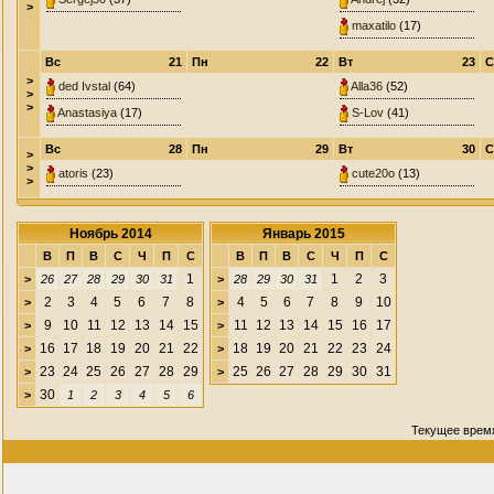
>
maxatilo
(17)
Вс
21
Пн
22
Вт
23
С
>
ded Ivstal
(64)
Alla36
(52)
>
>
Anastasiya
(17)
S-Lov
(41)
Вс
28
Пн
29
Вт
30
С
>
>
atoris
(23)
cute20o
(13)
>
Ноябрь 2014
Январь 2015
В
П
В
С
Ч
П
С
В
П
В
С
Ч
П
С
1
1
2
3
>
26
27
28
29
30
31
>
28
29
30
31
2
3
4
5
6
7
8
4
5
6
7
8
9
10
>
>
9
10
11
12
13
14
15
11
12
13
14
15
16
17
>
>
16
17
18
19
20
21
22
18
19
20
21
22
23
24
>
>
23
24
25
26
27
28
29
25
26
27
28
29
30
31
>
>
30
>
1
2
3
4
5
6
Текущее врем