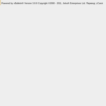
Powered by vBulletin® Version 3.8.6 Copyright ©2000 - 2011, Jelsoft Enterprises Ltd. Перевод: zCarot