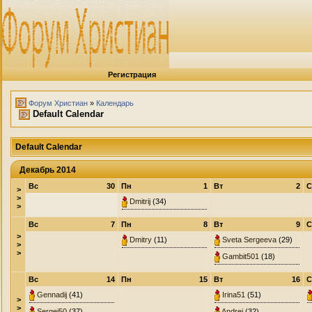
Регистрация
Форум Христиан
»
Календарь
Default Calendar
Default Calendar
Декабрь 2014
Вс
30
Пн
1
Вт
2
С
>
>
Dmitrij
(34)
>
Вс
7
Пн
8
Вт
9
С
>
Dmitry
(11)
Sveta Sergeeva
(29)
>
>
Gambit501
(18)
Вс
14
Пн
15
Вт
16
С
Gennadij
(41)
Irina51
(51)
>
>
Sergej50
(37)
Andrej
(32)