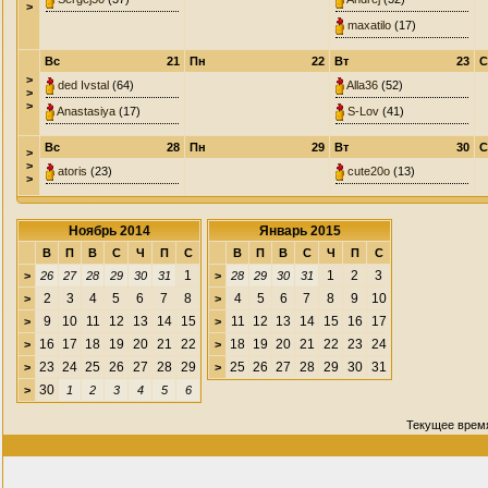
>
maxatilo
(17)
Вс
21
Пн
22
Вт
23
С
>
ded Ivstal
(64)
Alla36
(52)
>
>
Anastasiya
(17)
S-Lov
(41)
Вс
28
Пн
29
Вт
30
С
>
>
atoris
(23)
cute20o
(13)
>
Ноябрь 2014
Январь 2015
В
П
В
С
Ч
П
С
В
П
В
С
Ч
П
С
1
1
2
3
>
26
27
28
29
30
31
>
28
29
30
31
2
3
4
5
6
7
8
4
5
6
7
8
9
10
>
>
9
10
11
12
13
14
15
11
12
13
14
15
16
17
>
>
16
17
18
19
20
21
22
18
19
20
21
22
23
24
>
>
23
24
25
26
27
28
29
25
26
27
28
29
30
31
>
>
30
>
1
2
3
4
5
6
Текущее врем