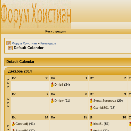
Регистрация
Форум Христиан
»
Календарь
Default Calendar
Default Calendar
Декабрь 2014
Вс
30
Пн
1
Вт
2
С
>
>
Dmitrij
(34)
>
Вс
7
Пн
8
Вт
9
С
>
Dmitry
(11)
Sveta Sergeeva
(29)
>
>
Gambit501
(18)
Вс
14
Пн
15
Вт
16
С
Gennadij
(41)
Irina51
(51)
>
>
Sergej50
(37)
Andrej
(32)