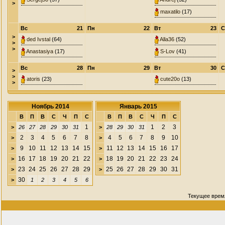
>
maxatilo
(17)
Вс
21
Пн
22
Вт
23
С
>
ded Ivstal
(64)
Alla36
(52)
>
>
Anastasiya
(17)
S-Lov
(41)
Вс
28
Пн
29
Вт
30
С
>
>
atoris
(23)
cute20o
(13)
>
Ноябрь 2014
Январь 2015
В
П
В
С
Ч
П
С
В
П
В
С
Ч
П
С
1
1
2
3
>
26
27
28
29
30
31
>
28
29
30
31
2
3
4
5
6
7
8
4
5
6
7
8
9
10
>
>
9
10
11
12
13
14
15
11
12
13
14
15
16
17
>
>
16
17
18
19
20
21
22
18
19
20
21
22
23
24
>
>
23
24
25
26
27
28
29
25
26
27
28
29
30
31
>
>
30
>
1
2
3
4
5
6
Текущее врем