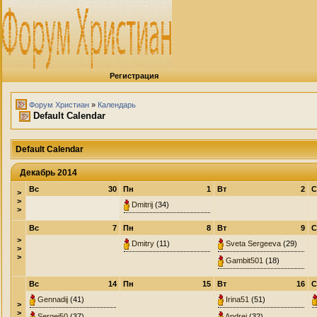
Регистрация
Форум Христиан
»
Календарь
Default Calendar
Default Calendar
Декабрь 2014
Вс
30
Пн
1
Вт
2
С
>
>
Dmitrij
(34)
>
Вс
7
Пн
8
Вт
9
С
>
Dmitry
(11)
Sveta Sergeeva
(29)
>
>
Gambit501
(18)
Вс
14
Пн
15
Вт
16
С
Gennadij
(41)
Irina51
(51)
>
>
Sergej50
(37)
Andrej
(32)