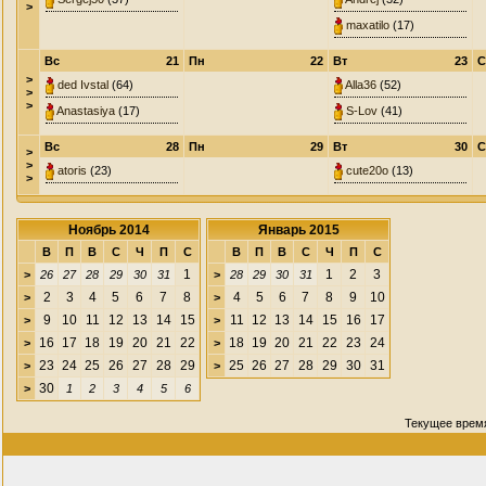
>
maxatilo
(17)
Вс
21
Пн
22
Вт
23
С
>
ded Ivstal
(64)
Alla36
(52)
>
>
Anastasiya
(17)
S-Lov
(41)
Вс
28
Пн
29
Вт
30
С
>
>
atoris
(23)
cute20o
(13)
>
Ноябрь 2014
Январь 2015
В
П
В
С
Ч
П
С
В
П
В
С
Ч
П
С
1
1
2
3
>
26
27
28
29
30
31
>
28
29
30
31
2
3
4
5
6
7
8
4
5
6
7
8
9
10
>
>
9
10
11
12
13
14
15
11
12
13
14
15
16
17
>
>
16
17
18
19
20
21
22
18
19
20
21
22
23
24
>
>
23
24
25
26
27
28
29
25
26
27
28
29
30
31
>
>
30
>
1
2
3
4
5
6
Текущее врем