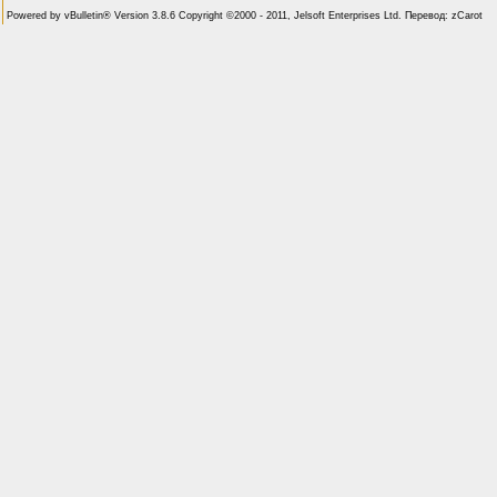
Powered by vBulletin® Version 3.8.6 Copyright ©2000 - 2011, Jelsoft Enterprises Ltd. Перевод: zCarot