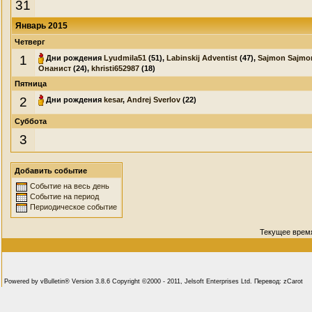
31
Январь 2015
Четверг
1
Дни рождения
Lyudmila51
(51),
Labinskij Adventist
(47),
Sajmon Sajmo
Онанист
(24),
khristi652987
(18)
Пятница
2
Дни рождения
kesar
,
Andrej Sverlov
(22)
Суббота
3
Добавить событие
Событие на весь день
Событие на период
Периодическое событие
Текущее врем
Powered by vBulletin® Version 3.8.6 Copyright ©2000 - 2011, Jelsoft Enterprises Ltd. Перевод: zCarot