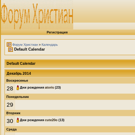
Регистрация
Форум Христиан
»
Календарь
Default Calendar
Default Calendar
Декабрь 2014
Воскресенье
28
Дни рождения
atoris
(23)
Понедельник
29
Вторник
30
Дни рождения
cute20o
(13)
Среда