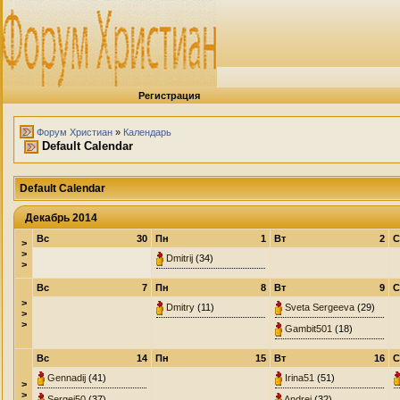
Регистрация
Форум Христиан
»
Календарь
Default Calendar
Default Calendar
Декабрь 2014
Вс
30
Пн
1
Вт
2
С
>
>
Dmitrij
(34)
>
Вс
7
Пн
8
Вт
9
С
>
Dmitry
(11)
Sveta Sergeeva
(29)
>
>
Gambit501
(18)
Вс
14
Пн
15
Вт
16
С
Gennadij
(41)
Irina51
(51)
>
>
Sergej50
(37)
Andrej
(32)