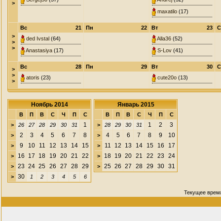
>
maxatilo
(17)
Вс
21
Пн
22
Вт
23
С
>
ded Ivstal
(64)
Alla36
(52)
>
>
Anastasiya
(17)
S-Lov
(41)
Вс
28
Пн
29
Вт
30
С
>
>
atoris
(23)
cute20o
(13)
>
Ноябрь 2014
Январь 2015
В
П
В
С
Ч
П
С
В
П
В
С
Ч
П
С
1
1
2
3
>
26
27
28
29
30
31
>
28
29
30
31
2
3
4
5
6
7
8
4
5
6
7
8
9
10
>
>
9
10
11
12
13
14
15
11
12
13
14
15
16
17
>
>
16
17
18
19
20
21
22
18
19
20
21
22
23
24
>
>
23
24
25
26
27
28
29
25
26
27
28
29
30
31
>
>
30
>
1
2
3
4
5
6
Текущее врем